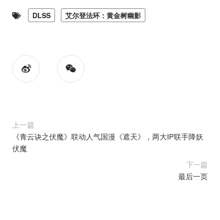
DLSS
艾尔登法环：黄金树幽影
上一篇
《青云诀之伏魔》联动人气国漫《遮天》，两大IP联手降妖
伏魔
下一篇
最后一页