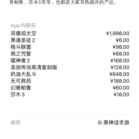
兽帕鲁、莎木3等等，也都是大家耳熟能详的产品。