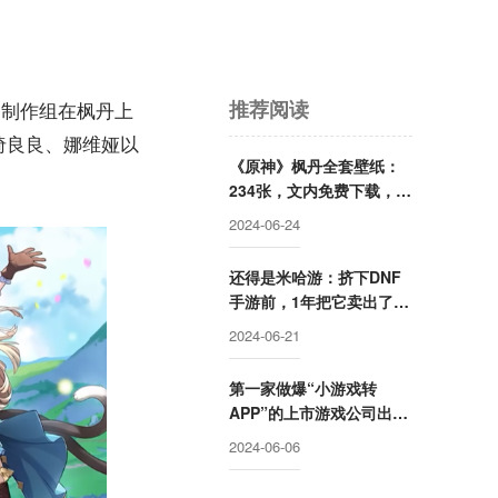
推荐阅读
神制作组在枫丹上
绮良良、娜维娅以
《原神》枫丹全套壁纸：
234张，文内免费下载，出
镜率最高的角色是她？
2024-06-24
还得是米哈游：挤下DNF
手游前，1年把它卖出了
1.27亿
2024-06-21
第一家做爆“小游戏转
APP”的上市游戏公司出现
了：5天冲上iOS畅销榜第
2024-06-06
9