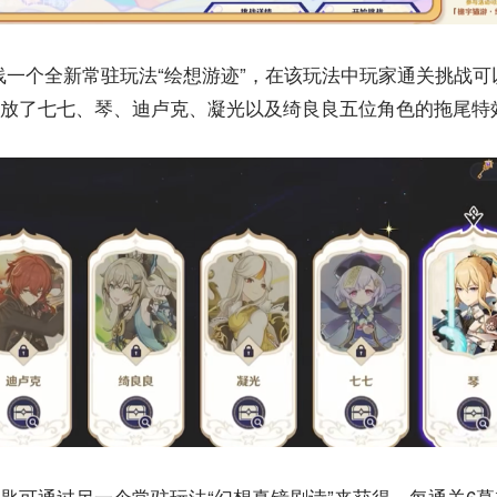
上线一个全新常驻玩法“绘想游迹”，在该玩法中玩家通关挑战可
放了七七、琴、迪卢克、凝光以及绮良良五位角色的拖尾特
匙可通过另一个常驻玩法“幻想真镜剧诗”来获得，每通关6