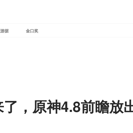
理游据
金口奖
了，原神4.8前瞻放