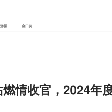
理游据
金口奖
燃情收官，2024年