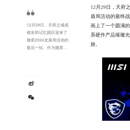
12月29日，天
盾局活动的最终战
12月29日，天府之城成
画上了一个圆满的
都东郊记忆园区迎来了
系硬件产品璀璨光
微星2024龙盾局活动的
旅。
最后一站。作为微星年
度龙盾局活动的最终
战，本次活动不仅是一
场粉丝嘉年华，更为微
星2024年百花齐放的系
列装备发布画上了一个
圆满的句号。龙盾局，
作为微星精心打造的硬
件爱好者盛会，不仅是
一场展示微星全系硬件
产品璀璨光芒的舞台，