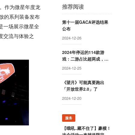
推荐阅读
站。作为微星年度龙
齐放的系列装备发布
第十一届GACA评选结果
是一场展示微星全
公布
度交流与体验之
2024-12-26
2024年停运的114款游
戏：二游占比超两成，最
短命的公告时未“满月”
2024-12-25
《望月》可能真要跑出
「开放世界2.0」了
2024-12-20
服务
【哦吼..藏不住了】豪横！
这个活动一来就送限定游