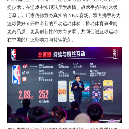
捉技术，在游戏中实现球员微表情、战术手势的纳米级
还原，让玩家仿佛置身真实的 NBA 赛场。双方携手将为
篮球爱好者开辟全新的互动运动体验，推动体育事业向
更高品质、更具创新性的方向发展，共同促进篮球运动
在中国的广泛影响力与持续繁荣。