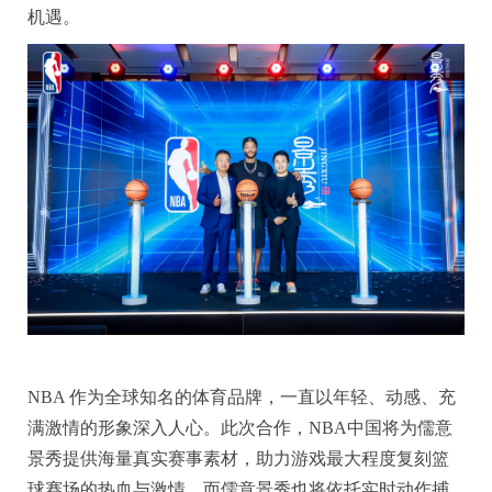
机遇。
NBA 作为全球知名的体育品牌，一直以年轻、动感、充
满激情的形象深入人心。此次合作，NBA中国将为儒意
景秀提供海量真实赛事素材，助力游戏最大程度复刻篮
球赛场的热血与激情，而儒意景秀也将依托实时动作捕