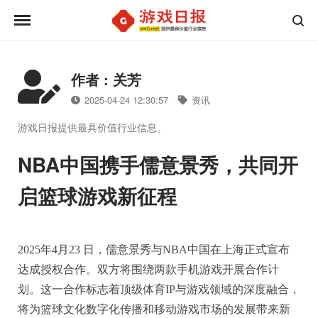
作者 : 关芳
2025-04-24 12:30:57
资讯
游戏日报提供最具价值行业信息。
NBA中国携手儒意景秀，共同开
启篮球游戏新征程
2025年4月23 日，儒意景秀与NBA中国在上海正式宣布
达成授权合作。双方将围绕两款手机游戏开展合作计
划。这一合作标志着顶级体育IP与游戏领域的深度融合，
将为篮球文化数字化传播和移动游戏市场的发展带来新