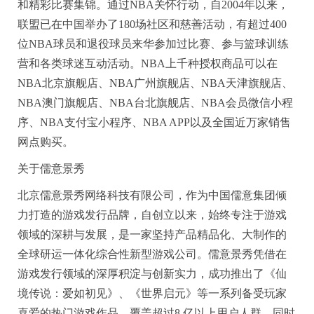
和精彩比赛集锦。通过NBA关怀行动，自2004年以来，
联盟已在中国举办了180场社区和慈善活动，有超过400
位NBA球员和退役球员来华参加过比赛、参与篮球训练
营和各类球迷互动活动。NBA上千种授权商品可以在
NBA北京旗舰店、NBA广州旗舰店、NBA天津旗舰店、
NBA澳门旗舰店、NBA台北旗舰店、NBA会员微信小程
序、NBA支付宝小程序、NBA APP以及全国近万家销售
网点购买。
关于儒意景秀
北京儒意景秀网络科技有限公司，作为中国儒意集团倾
力打造的游戏发行品牌，自创立以来，始终专注于游戏
领域的深耕与发展，是一家坚持产品精品化、大制作的
全球研运一体化综合性新型游戏公司。儒意景秀凭借在
游戏发行领域的深厚积淀与创新实力，成功推出了《仙
境传说：爱如初见》、《世界启元》等一系列备受玩家
喜爱的热门游戏作品，覆盖超过8 亿以上用户人群。同时