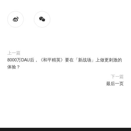
上一篇
8000万DAU后，《和平精英》要在「新战场」上做更刺激的
体验？
下一篇
最后一页