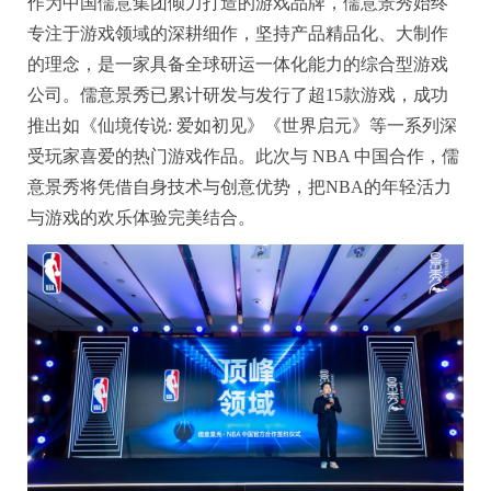
作为中国儒意集团倾力打造的游戏品牌，儒意景秀始终
专注于游戏领域的深耕细作，坚持产品精品化、大制作
的理念，是一家具备全球研运一体化能力的综合型游戏
公司。儒意景秀已累计研发与发行了超15款游戏，成功
推出如《仙境传说: 爱如初见》《世界启元》等一系列深
受玩家喜爱的热门游戏作品。此次与 NBA 中国合作，儒
意景秀将凭借自身技术与创意优势，把NBA的年轻活力
与游戏的欢乐体验完美结合。