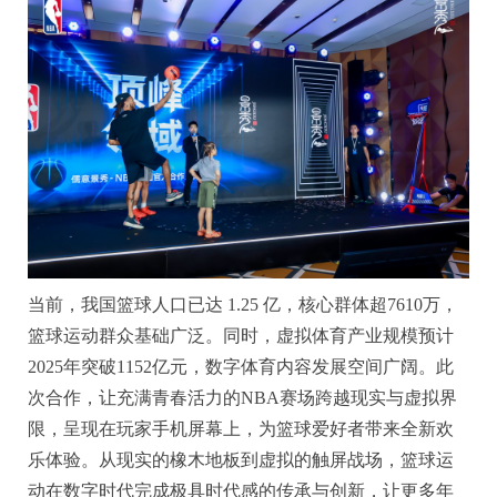
当前，我国篮球人口已达 1.25 亿，核心群体超7610万，
篮球运动群众基础广泛。同时，虚拟体育产业规模预计
2025年突破1152亿元，数字体育内容发展空间广阔。此
次合作，让充满青春活力的NBA赛场跨越现实与虚拟界
限，呈现在玩家手机屏幕上，为篮球爱好者带来全新欢
乐体验。从现实的橡木地板到虚拟的触屏战场，篮球运
动在数字时代完成极具时代感的传承与创新，让更多年