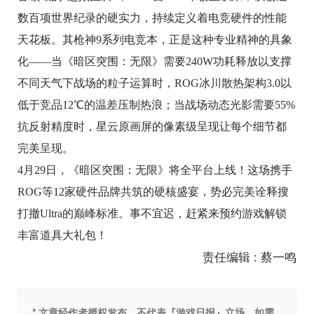
数百项世界纪录的硬实力，持续定义着电竞硬件的性能
天花板。其枪神9系列电竞本，正是这种专业精神的具象
化——当《暗区突围：无限》需要240W功耗释放以支撑
不同天气下战场的粒子运算时，ROG冰川散热架构3.0以
低于竞品12℃的温差压制热浪；当战场动态光影需要55%
抗反射精度时，星云原画屏的像素级呈现让每个细节都
完美呈现。
4月29日，《暗区突围：无限》将全平台上线！这场携手
ROG等12家硬件品牌共筑的硬核盛宴，势必完美诠释搜
打撤Ultra的巅峰标准。事不宜迟，赶紧来预约游戏解锁
丰富道具大礼包！
责任编辑 : 蔡一鸣
* 文章经作者授权发布，不代表『游戏日报』立场，如需