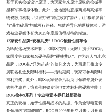
基于真实枪械设计原理，为玩家带来原汁原味的枪械手
感和军事模拟体验。此外，全地图动态撤离点与高爆率
物资散点机制，彻底打破“蹲点收割”套路，让“猥琐发育”
与“暴力破局”均成可行路径。凭借差异化的硬核体验，游
戏被业界媒体誉为2025年度最值得期待的端游。
12家硬件品牌“硬核共庆”！ROG领航性能革命
为匹配这场技术狂欢，《暗区突围：无限》携手ROG玩
家国度等12家知名硬件品牌“硬核共庆”。作为超人气电竞
品牌，ROG以“只为超越”的信仰之力，为玩家们推出专
属联名礼盒及限时福利——活动期间，玩家可参与限时
福利抽奖。此外，暗区玩家登录活动页可领取专属外设
购机优惠券，惊喜价解锁专业电竞本标杆的硬核性能！
ROG枪神9系列！
专业电竞本
标杆就是硬核
真正的硬核，始于性能与战术的共振。作为全球电竞装
备领域的“超频图腾”，ROG自2006年创立以来，以创造