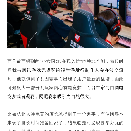
而且前面提到的“小六因
CN
夺冠入坑”也并非个例，前段时
间我与
腾讯游戏无畏契约端手游发行制作人金亦波
交流
时，他就谈到了瓦因赛事而出现了用户量新的猛增，由此
可知很大一部分瓦玩家内心有电竞梦，而
能在家门口圆电
竞梦或者观赛，网吧赛事吸引力自然很大。
比如杭州大神电竞的店长就提到了一个趣事，有位顾客本
来玩了挺长时间准备回家了，结果临走时发现要举办瓦的