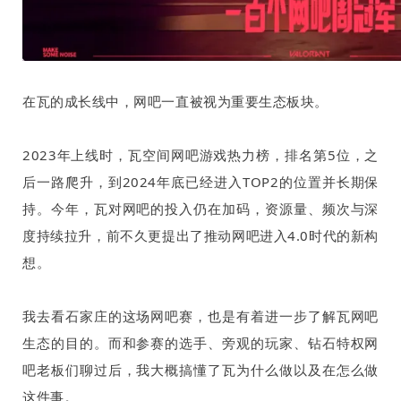
在瓦的成长线中，网吧一直被视为重要生态板块。
2023
年上线时，瓦空间网吧游戏热力榜，排名第
5
位，之
后一路爬升，到
2024
年底已经进入
TOP2
的位置并长期保
持。今年，瓦对网吧的投入仍在加码，资源量、频次与深
度持续拉升，前不久更提出了推动网吧进入
4.0
时代的新构
想。
我去看石家庄的这场网吧赛，也是有着进一步了解瓦网吧
生态的目的。而和参赛的选手、旁观的玩家、钻石特权网
吧老板们聊过后，我大概搞懂了瓦为什么做以及在怎么做
这件事。