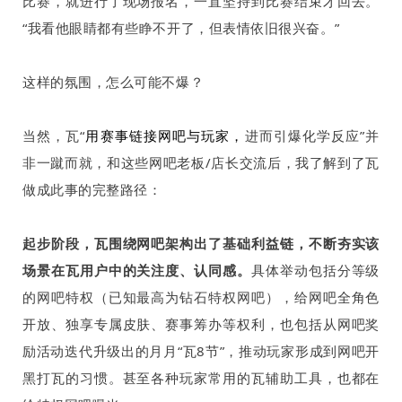
比赛，就进行了现场报名，一直坚持到比赛结束才回去。
“我看他眼睛都有些睁不开了，但表情依旧很兴奋。”
这样的氛围，怎么可能不爆？
当然，瓦“
用赛事链接网吧与玩家，
进而引爆化学反应”并
非一蹴而就，和这些网吧老板
/
店长交流后，我了解到了瓦
做成此事的完整路径：
起步阶段，瓦围绕网吧架构出了基础利益链，不断夯实该
场景在瓦用户中的关注度、认同感。
具体举动包括分等级
的网吧特权（已知最高为钻石特权网吧），给网吧全角色
开放、独享专属皮肤、赛事筹办等权利，也包括从网吧奖
励活动迭代升级出的月月“瓦
8
节”，推动玩家形成到网吧开
黑打瓦的习惯。甚至各种玩家常用的瓦辅助工具，也都在