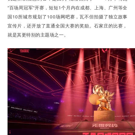
“百场周冠军”开赛，短短
1
个月内在成都、上海、广州等全
国
10
所城市规划了
100
场网吧赛，瓦不但拍摄了独立故事
宣传片，还开放了直通全国大赛的奖励。石家庄的比赛，
就是其更特别的主题场之一。