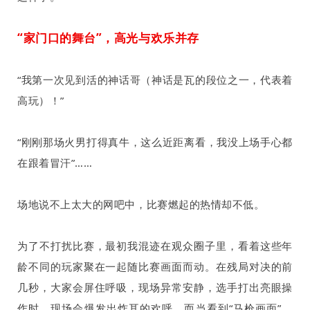
“家门口的舞台”，高光与欢乐并存
“我第一次见到活的神话哥（神话是瓦的段位之一，代表着
高玩）！”
“刚刚那场火男打得真牛，这么近距离看，我没上场手心都
在跟着冒汗”
……
场地说不上太大的网吧中，比赛燃起的热情却不低。
为了不打扰比赛，最初我混迹在观众圈子里，看着这些年
龄不同的玩家聚在一起随比赛画面而动。在残局对决的前
几秒，大家会屏住呼吸，现场异常安静，选手打出亮眼操
作时，现场会爆发出炸耳的欢呼，而当看到“马枪画面”，