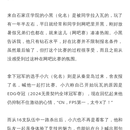
来自石家庄学院的小黑（化名）是被同学拉入瓦的，玩了
有一年半左右，平日就经常和同学到网吧里开黑，刚好放
暑假兄弟们也都在，就来这儿（网吧赛）凑凑热闹。小黑
告诉我，他只有钻石水平，好在比赛并不限制报名条件，
虽然最后输了，但打这个比赛的过程很享受，而且之前从
没感受到过这种在网吧比赛的氛围。
拿下冠军的选手小六（化名）则是从秦皇岛过来，舍友报
了名，喊他一起打比赛。小六称自己开始玩瓦的原因是
EDG
夺冠（
2024
无畏契约全球冠军赛），现在回忆起来他
仍抑制不住激动的心情，“
CN
，
FPS
第一，太牛
X
了！”
而从
16
支队伍中一路杀出后，小六也不再是看客了，他和
队友一起亲身体验了竞技的魅力，也能站在台上喊出那句