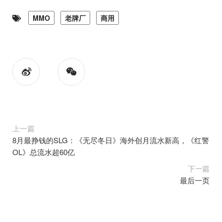
MMO
老牌厂
商用
上一篇
8月最挣钱的SLG：《无尽冬日》海外创月流水新高，《红警
OL》总流水超60亿
下一篇
最后一页