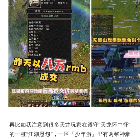
再比如我注意到很多天龙玩家在蹲守“天龙怀中怀”
的一桩“江湖恩怨”，一区「少年游」里有两帮神豪