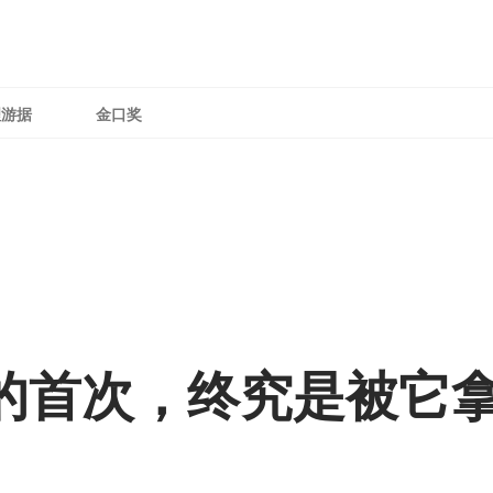
理游据
金口奖
赛道的首次，终究是被它