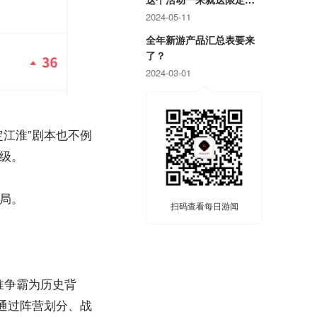
戏周边！
2024-05-11
全年新游产品汇总表要来
了？
2024-03-01
江淮”剧本也不例
级。
格局。
扫码查看每日游闻
淮争霸为历史背
通过阵营划分、战