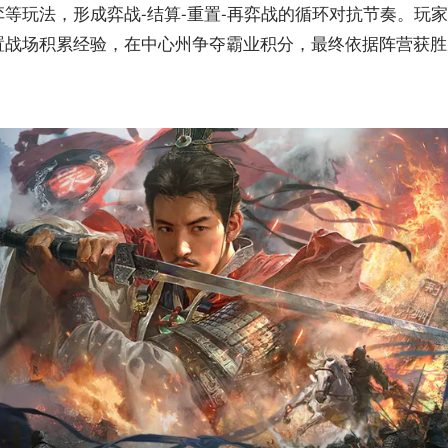
等玩法，形成弈战-结算-重置-再弈战的循环对抗节奏。玩
置战场积累经验，在中心州争夺霸业积分，最终依据阵营获胜