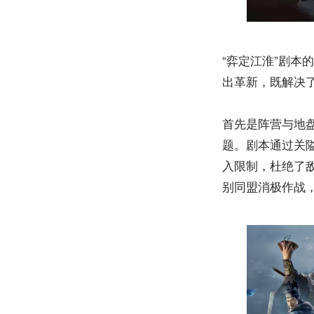
“弈定江淮”剧
出革新，既解决
首先是阵营与地
题。剧本通过关
入限制，杜绝了
别同盟消极作战