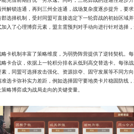
西州解锁连通，再到三州全连通，战场复杂度逐步提升，要求
转郡选择机制，受封同盟可直接选定下一轮弈战的初始区域并
式加入了心理博弈元素，盟主需预判对手动向进行针对选择，
战略卡机制丰富了策略维度，为弱势阵营提供了逆转契机。每
战略卡合议，依据上一轮积分排名从低到高交替选卡。每张战
要素，同盟可选择攻击强化、资源掠夺、固守发展等不同方向
精准选卡弥补实力差距，例如选择固守要地类卡片稳固防线，
让策略博弈成为战局走向的关键变量。