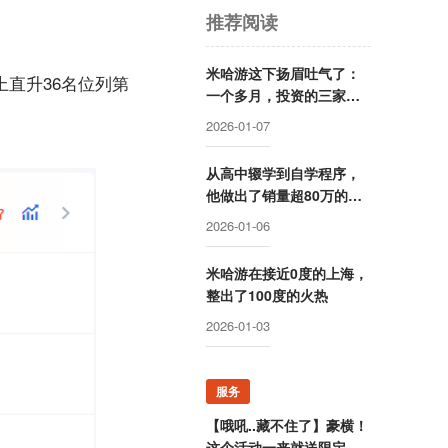
推荐阅读
米哈游这下扬眉吐气了：
上直升36名位列第
一个多月，投资的三家公
司申请IPO
2026-01-07
从高中辍学到自学程序，
他做出了销量超80万的单
机
2026-01-06
米哈游在接近0度的上海，
整出了100度的火热
2026-01-03
服务
【哦吼..藏不住了】豪横！
这个活动一来就送限定游