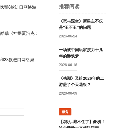
推荐阅读
游戏和8款进口网络游
《恋与深空》新男主不仅
是“丑不丑”的问题
美酷瑞《神探夏洛克：
2026-06-24
一场被中国玩家接力十几
年的游戏梦
戏和33款进口网络游
2026-06-18
《鸣潮》又给2026年的二
游盖了个天花板？
2026-06-09
服务
【哦吼..藏不住了】豪横！
这个活动一来就送限定游