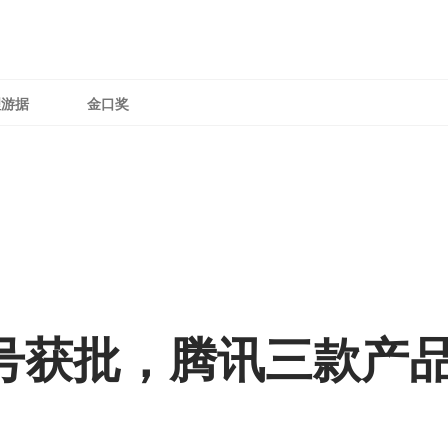
理游据
金口奖
版号获批，腾讯三款产