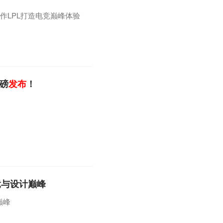
作LPL打造电竞巅峰体验
重磅
发布
！
！
竞与设计巅峰
巅峰