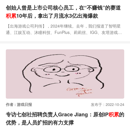
创始人曾是上市公司核心员工，在“不赚钱”的赛道
积累
10年后，拿出了月流水3亿出海爆款
【出海游戏公司列传】，2024年继续。去年，我们报道了智明星
通、江娱互动、沐瞳科技、FunPlus、莉莉丝、IGG、友塔游戏、
Tap4Fun、数字天空、柠檬微趣、壳木游戏，今年我们会更加聚焦
“新表现”，更加深入团队做真实还原，欢迎持续关注！★2022年10
月，《弹壳特攻队》上线的第三个月，单月流水突破3亿（不含国
内安卓市场）。这是迄今为止海彼网络创造出的单产品最好成绩，
也是在这一个月，它冲上了Se
作者 : 游戏日报
发布于 : 2022-10-24
专访七创社招聘负责人Grace Jiang：原创IP
积累
的
优势，是人员扩招的有力支撑