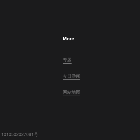
More
专题
今日游闻
网站地图
010502027081号