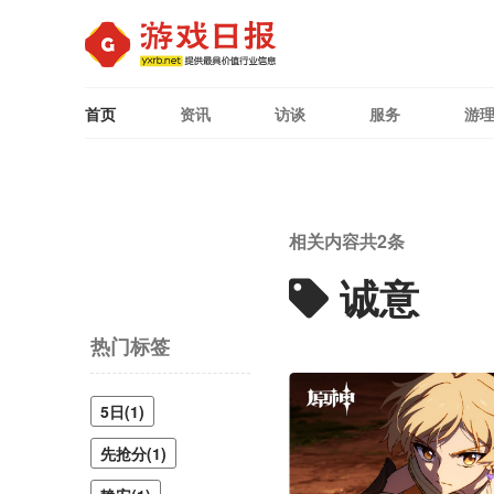
首页
资讯
访谈
服务
游
相关内容共
2
条
诚意
热门标签
5日(1)
先抢分(1)