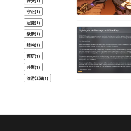
静安(1)
守正(1)
冠捷(1)
级新(1)
结构(1)
预研(1)
共聚(1)
渝游江湖(1)