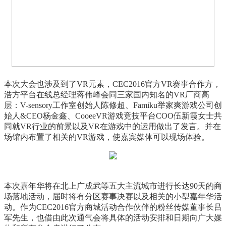
本次大会也涉及到了VR元素，CEC2016官方VR赛事合作方，
浩方平台在线总经理蒋伟峰会同三家国内知名的VR厂商高
层：V-sensory工作室创始人陈修超、Famiku举家爽游戏公司创
始人&CEO杨金鑫、CooeeVR游戏竞技平台COO伍新霞女士共
同就VR行业的前景以及VR在游戏中的运用做出了发言。并在
场馆内布置了相关的VR游戏，使嘉宾媒体可以现场体验。
本次嘉年华将在北上广成武等五大主流城市进行长达90天的商
场落地活动，届时将有分区赛事决赛以及相关的小型嘉年华活
动。作为CEC2016官方商城活动合作伙伴的粉丝传媒董事长吕
军先生，也借由此次通气会将具体的活动安排和日期向广大媒