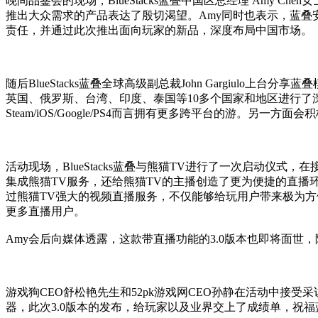
晚间品鉴会的现场，BlueStacks蓝叠中国区总经理 Am
推出大众需求的产品表达了殷切渴望。Amy同时也表示，蓝
责任，并通过此次推出面向玩家的新品，深度布局中国市场。
随后BlueStacks蓝叠全球高级副总裁John Gargiu
英国、俄罗斯、台湾、印度、泰国等10多个国家和地区进行
Steam/iOS/Google/PS4而言拥有更多跨平台的游。另一
活动现场，BlueStacks蓝叠与熊猫TV进行了一次启动仪
集成熊猫TV服务，还给熊猫TV的主播创造了更为便捷的直播
过熊猫TV强大的视频直播服务，不仅能够给玩用户带来极为
更多直播用户。
Amy会后向媒体透露，这款带直播功能的3.0版本也即将面
游戏狗CEO舒松艳先生和52pk游戏网CEO孙静在活动中接受
器，此次3.0版本的发布，给玩家以及业界交上了成绩单，祝福