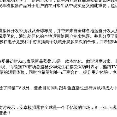
y Chen女士在现场分享了一封用户来信，信中用户通过描述蓝叠是
叠安卓模拟器产品对于用户的在日常生活中现实意义如此重要，也
lo上台分享蓝叠模拟器开发经历以及全球布局，并带来来自全球各地蓝叠
了深度优化，通过差异化的本地运营给用户带来惊喜。并且分享了
方面会积极在电子竞技和手游直播两个领域开展多层次的合作，并希望Blue
式，在接受采访时Amy表示新品蓝叠3.0是一款本地化、做过深度
环境。而熊猫TV市场总监杨少华先生在接受采访时表示，熊猫T
方便的观看体验，同时也希望能够与厂商合作，提升用户体验，也
世，除了熊猫TV以外，蓝叠目前同时跟斗鱼直播也进行调试和接
采访时表示，安卓模拟器在全球是一个千亿级的市场，BlueSta
蓝叠！