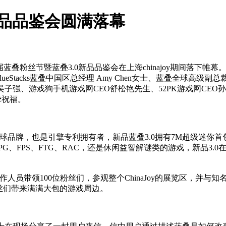
新品品鉴会圆满落幕
2016首届蓝叠粉丝节暨蓝叠3.0新品品鉴会在上海chinajoy期间
eStacks蓝叠中国区总经理 Amy Chen女士、蓝叠全球高级副总裁
子强、游戏狗手机游戏网CEO舒松艳先生、52PK游戏网CEO
挚祝福。
一的全球品牌，也是引擎专利拥有者，新品蓝叠3.0拥有7M超级迷
PG、FPS、FTG、RAC，还是休闲益智解谜类的游戏，新品3
叠工作人员带领100位粉丝们，参观整个ChinaJoy的展览区，
给粉丝们带来满满大包的游戏周边。