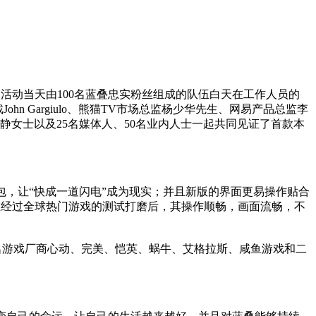
落下帷幕。活动当天由100名蓝叠忠实粉丝组成的队伍白天在工作人员的
John Gargiulo、熊猫TV市场总监杨少华先生、网易产品总监李
孙静女士以及25名媒体人、50名业内人士一起共同见证了首款本
你首包，让“快成一道闪电”成为现实；并且新版的界面更易操作贴合
.0在经过全球热门游戏的测试打磨后，其操作顺畅，画面流畅，不
并与知名游戏厂商心动、完美、恺英、蜗牛、艾格拉斯、咸鱼游戏和二