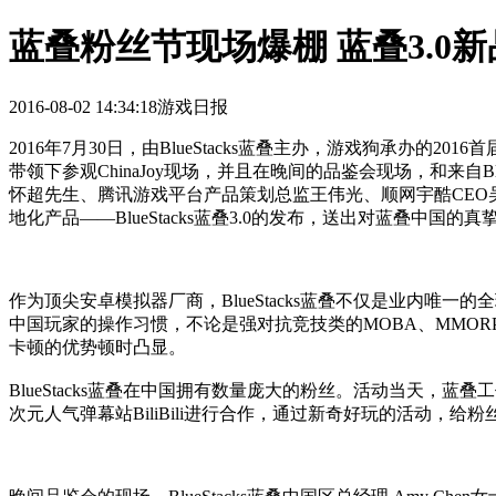
蓝叠粉丝节现场爆棚 蓝叠3.0
2016-08-02 14:34:18
游戏日报
2016年7月30日，由BlueStacks蓝叠主办，游戏狗承办的
带领下参观ChinaJoy现场，并且在晚间的品鉴会现场，和来自Blu
怀超先生、腾讯游戏平台产品策划总监王伟光、顺网宇酷CEO吴
地化产品——BlueStacks蓝叠3.0的发布，送出对蓝叠中国的真
作为顶尖安卓模拟器厂商，BlueStacks蓝叠不仅是业内唯
中国玩家的操作习惯，不论是强对抗竞技类的MOBA、MMOR
卡顿的优势顿时凸显。
BlueStacks蓝叠在中国拥有数量庞大的粉丝。活动当天，蓝
次元人气弹幕站BiliBili进行合作，通过新奇好玩的活动，