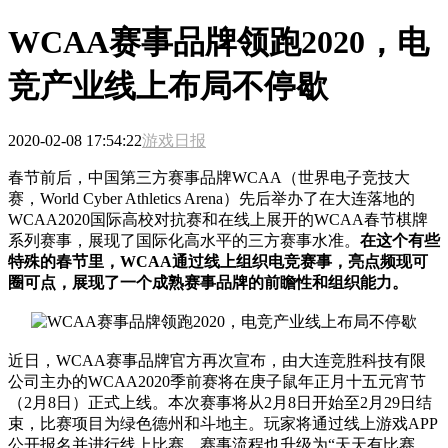
WCAA赛事品牌领跑2020，电
竞产业线上布局不停歇
2020-02-08 17:54:22
游戏日报
春节前后，中国第三方赛事品牌WCAA（世界电子竞技大
赛，World Cyber Athletics Arena）先后举办了在大连落地的
WCAA2020国际高校对抗赛和在线上展开的WCAA春节棋牌
系列赛事，展现了国际化高水平的三方赛事水准。
在这个有些
特殊的春节里，WCAA通过线上组织电竞赛事，亮点频现可
圈可点，展现了一个成熟赛事品牌的前瞻性和组织能力。
近日，WCAA赛事品牌官方再次宣布，由大连竞胜科技有限
公司主办的WCAA2020季前赛将在庚子鼠年正月十五元宵节
（2月8日）正式上线。本次赛事将从2月8日开始至2月29日结
束，比赛项目为绿色德州和斗地主。玩家将通过线上游戏APP
公开报名并进行线上比赛，赛事流程也升级为“天天有比赛，