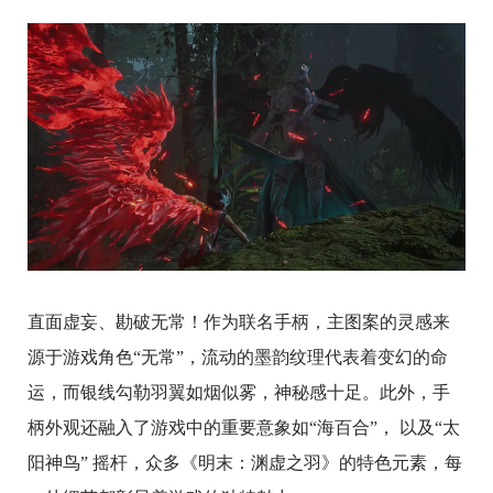
直面虚妄、勘破无常！作为联名手柄，主图案的灵感来
源于游戏角色“无常”，流动的墨韵纹理代表着变幻的命
运，而银线勾勒羽翼如烟似雾，神秘感十足。此外，手
柄外观还融入了游戏中的重要意象如“海百合”， 以及“太
阳神鸟” 摇杆，众多《明末：渊虚之羽》的特色元素，每