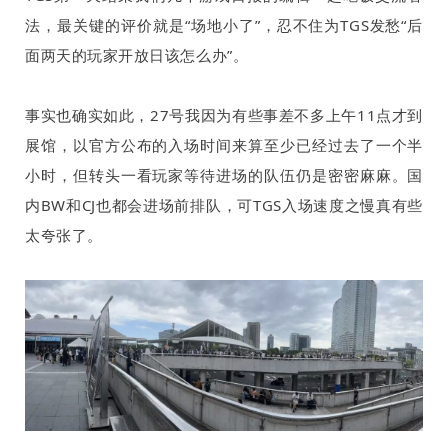
法，最关键的评价就是“场地小了”，忍不住为
TGS
发愁“后
面两天的玩家开放日该怎么办”。
事实也确实如此，
27
号我因为有些事差不多上午
11
点才到
展馆，以官方公布的入场时间来算至少已经过去了一个半
小时，但转头一看玩家等待进场的队伍仍是密密麻麻。国
内
BW
和
CJ
也都会进场前排队，可
TGS
入场速度之慢真有些
太夸张了。