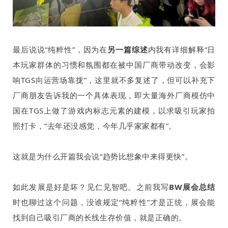
最后说说“纯粹性”，因为在
另一篇综述
内我有详细解释“日
本玩家群体的习惯和氛围都在被中国厂商带动改变，会影
响
TGS
向运营场靠拢”，这里就不多复述了，但可以补充下
厂商朋友告诉我的一个具体表现，即大量海外厂商模仿中
国在
TGS
上做了游戏内标志元素的建模，以求吸引玩家拍
照打卡，“去年还没感觉，今年几乎家家都有”。
这就是为什么开篇我会说“趋势比想象中来得更快”。
如此发展是好是坏？见仁见智吧。之前我写
BW展会总结
时也聊过这个问题，没谁规定“纯粹性”才是正统，展会能
找到自己吸引厂商的长线生存价值，就是正确的。