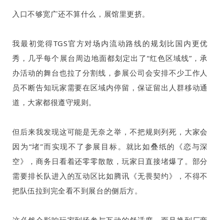
入口不够宽广还不算什么，展馆里更挤。
我最初觉得
TGS
官方对场内流动路线的规划比国内更优
秀，几乎每个展台周边地面都划定出了“红色区域线”，承
办活动的舞台也拉了分割线，参展公司会安排不少工作人
员不断告知玩家需要在区域内停留，保证留出人群移动通
道，大家都很遵守规则。
但后来我发现这可能是无奈之举，不把规则列死，大家会
因为“堵”而实现不了参展目标。就比如叠纸的《恋与深
空》，商务日看着还零零散散，玩家日直接堵爆了。部分
需要排长队进入的互动区比如腾讯《无畏契约》，不得不
把队伍拉到完全看不到展台的侧后方。
这必然会影响玩家到场参与互动的舒适度，而且换到厂商