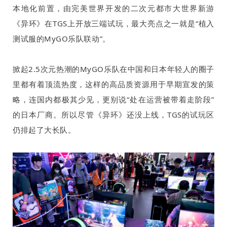
本地化前置，由完美世界开发的二次元都市大世界新游
《异环》在
TGS
上开放三端试玩，最大亮点之一就是“植入
测试服的
MyGO
乐队联动”。
掀起
2.5
次元热潮的
MyGO
乐队在中国和日本年轻人的圈子
里都有着顶流热度，这样的高品质资源用于早期宣发的策
略，连国内都极其少见，更别说“处在运营被带着走阶段”
的日本厂商。所以尽管《异环》还没上线，
TGS
的试玩区
仍排起了大长队。