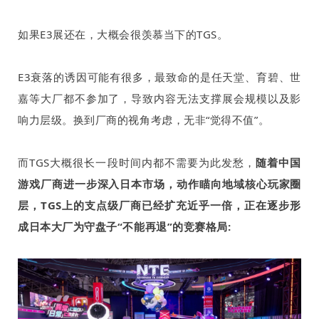
如果
E3
展还在，大概会很羡慕当下的
TGS
。
E3
衰落的诱因可能有很多，最致命的是任天堂、育碧、世
嘉等大厂都不参加了，导致内容无法支撑展会规模以及影
响力层级。换到厂商的视角考虑，无非“觉得不值”。
而
TGS
大概很长一段时间内都不需要为此发愁，
随着中国
游戏厂商进一步深入日本市场，动作瞄向地域核心玩家圈
层，
TGS
上的支点级厂商已经扩充近乎一倍，正在逐步形
成日本大厂为守盘子“不能再退”的竞赛格局
: