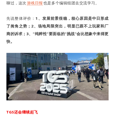
聊过，这次
游戏日报
也是多个编辑组团去交流学习。
先说整体评价：
1
、发展前景很稳，核心原因是中日形成
了掎角之势；
2
、场地局限突出，明显已跟不上玩家和厂
商的诉求；
3
、“纯粹性”要面临的“挑战”会比想象中来得更
快。
TGS
还会继续起飞