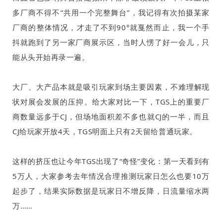
多厂商不得不“共用一个完整舞台”，我记得有次拍摄某家
厂商的整体情况，才走了不到
90
°就戛然而止，我一个手
抖就跑到了另一家厂商展示区，当时人愣了好一会儿，只
能从头开始再录一遍。
大厂、大产品本就是吸引玩家到场主要因素，不难理解现
状对展会发展的压抑。给大家对比一下，
TGS
上的重要厂
商数量远多于
CJ
，但场地面积差不多也就
CJ
的一半，而且
CJ
给玩家开放
4
天，
TGS
明面上只有
2
天留给普通玩家。
这样的挤压也让今年
TGS
出现了“奇怪”变化：第一天看到有
5
万人，大家参考去年情况合理推测玩家日怎么也要
10
万
起步了，结果实际数据是玩家日不增反降，日流量缩水两
万
……