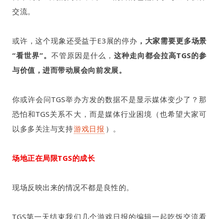
交流。
或许，这个现象还受益于
E3
展的停办
，大家需要更多场景
“看世界”。
不管原因是什么，
这种走向都会拉高
TGS
的参
与价值，进而带动展会向前发展。
你或许会问
TGS
举办方发的数据不是显示媒体变少了？那
恐怕和
TGS
关系不大，而是媒体行业困境（也希望大家可
以多多关注与支持
游戏日报
）。
场地正在局限
TGS
的成长
现场反映出来的情况不都是良性的。
TGS
第一天结束我们几个游戏日报的编辑一起吃饭交流看