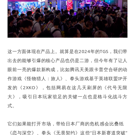
这一方面体现在产品上。就算是在
2024
年的
TGS
，我们带
出去的能够引爆的核心产品也仍是二游，但今年有了让人
眼前一亮的爆款新构成，比如腾讯天美跟卡普空合研的动
作游戏《怪物猎人：旅人》、拳头游戏基于英雄联盟
IP
开
发的《
2XKO
》，包括网易在这几天刷屏的《代号无限
大》，吸引日本玩家驻足的关键一点也是格斗化战斗方
式。
它们如果能打开市场，带给日本厂商的危机感会比
叠纸
《恋与深空》、拳头《无畏契约》这些“日本新赛道突破”