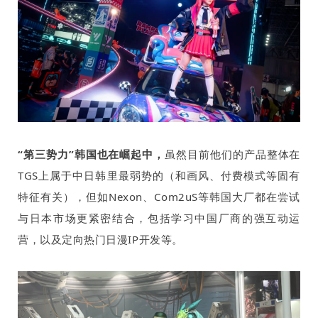
“第三势力”韩国也在崛起中，
虽然目前他们的产品整体在
TGS
上属于中日韩里最弱势的（和画风、付费模式等固有
特征有关），但如
Nexon
、
Com2uS
等韩国大厂都在尝试
与日本市场更紧密结合，包括学习中国厂商的强互动运
营，以及定向热门日漫
IP
开发等。