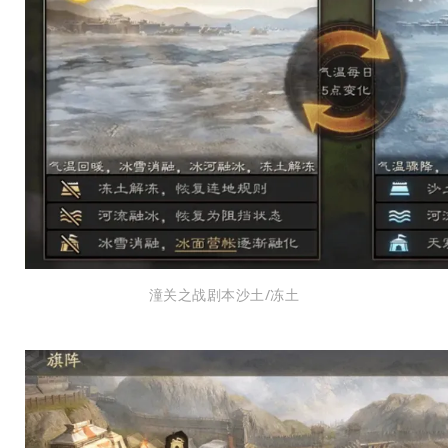
潼关之战剧本沙土/冻土