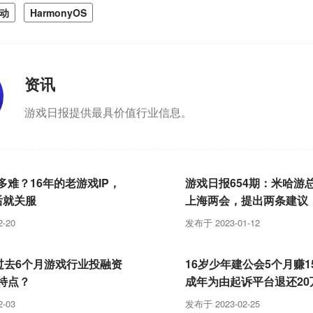
动
HarmonyOS
资讯
游戏日报提供最具价值行业信息。
多难？16年的老游戏IP，
游戏日报654期：米哈游
后就关服
上海两会，提出两条建议
-20
发布于 2023-01-12
，过去6个月游戏行业投融资
16岁少年建公会5个月赚1
特点？
成年为由起诉平台退还20
回
-03
发布于 2023-02-25