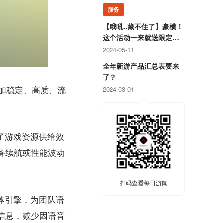
服务
【哦吼..藏不住了】豪横！
这个活动一来就送限定游
戏周边！
2024-05-11
全年新游产品汇总表要来
了？
2024-03-01
更加稳定、高质、流
优化了游戏资源供给效
备续航或性能波动
扫码查看每日游闻
多媒体引擎，为团队语
信息，减少因语音