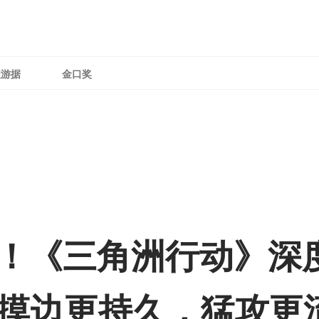
理游据
金口奖
战！《三角洲行动》深
 6，摸边更持久，猛攻更