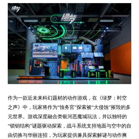
作为一款近未来科幻题材的动作游戏，在《绿梦：时空
之声》中，玩家将作为“蚀务官”探索被“大侵蚀”摧毁的多
元世界。游戏深度融合类银河恶魔城玩法，并以独特的
“锁钥结构”谜题驱动探索，战斗系统支持地面与空中的自
由切换与华丽连招，为玩家提供兼具探索解谜与动作爽