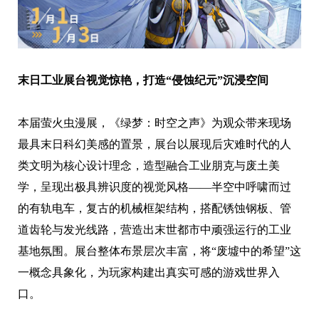
末日工业
展台视觉惊艳，打造“
侵蚀
纪元”沉浸空间
本届萤火虫漫展，《绿梦：时空之声》为观众带来现场
最具末日科幻美感的置景，展台以展现后灾难时代的人
类文明为核心设计理念，造型融合工业朋克与废土美
学，呈现出极具辨识度的视觉风格——半空中呼啸而过
的有轨电车，复古的机械框架结构，搭配锈蚀钢板、管
道齿轮与发光线路，营造出末世都市中顽强运行的工业
基地氛围。展台整体布景层次丰富，将“废墟中的希望”这
一概念具象化，为玩家构建出真实可感的游戏世界入
口。