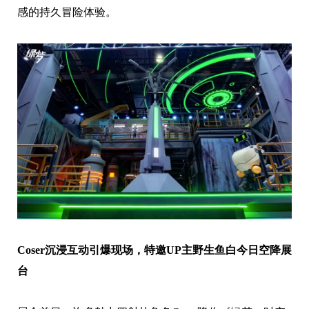
感的持久冒险体验。
Coser沉浸
互动
引爆
现场
，
特邀
UP
主
野生鱼白
今
日空降展
台