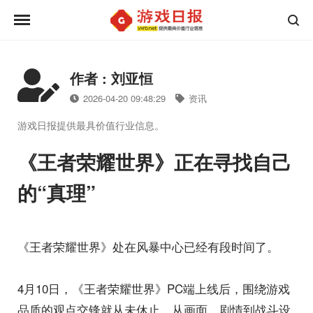
作者 : 刘亚恒
2026-04-20 09:48:29
资讯
游戏日报提供最具价值行业信息。
《王者荣耀世界》正在寻找自己
的“真理”
《王者荣耀世界》处在风暴中心已经有段时间了。
4月10日，《王者荣耀世界》PC端上线后，围绕游戏
品质的观点交锋就从未休止。从画面、剧情到战斗设