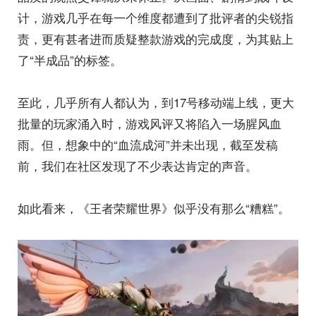
计，游戏几乎在每一个维度都遭到了批评者的尖锐指
责，更有甚者进而质疑整款游戏的完成度，为其贴上
了“半成品”的标签。
至此，几乎所有人都认为，到17号移动端上线，更大
批量的玩家涌入时，游戏风评又将陷入一场腥风血
雨。但，想象中的“血流成河”并未出现，截至发稿
前，我们在社区发现了不少表达肯定的声音。
如此看来，《王者荣耀世界》似乎没有那么“糟糕”。