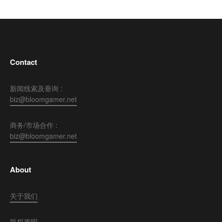
Contact
新闻线索及垂询 :
biz@bloomgamer.net
商务/市场合作 :
biz@bloomgamer.net
About
关于我们
版权声明