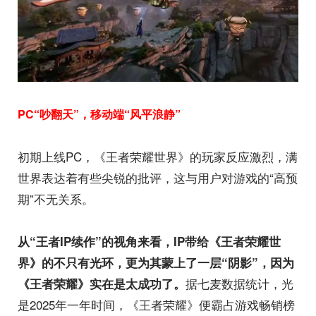
PC“吵翻天”，移动端“风平浪静”
初期上线PC，《王者荣耀世界》的玩家反应激烈，满
世界表达着有些尖锐的批评，这与用户对游戏的“高预
期”不无关系。
从“王者IP续作”的视角来看，IP带给《王者荣耀世
界》的不只有光环，更为其蒙上了一层“阴影”，因为
据七麦数据统计，光
《王者荣耀》实在是太成功了。
是2025年一年时间，《王者荣耀》便霸占游戏畅销榜