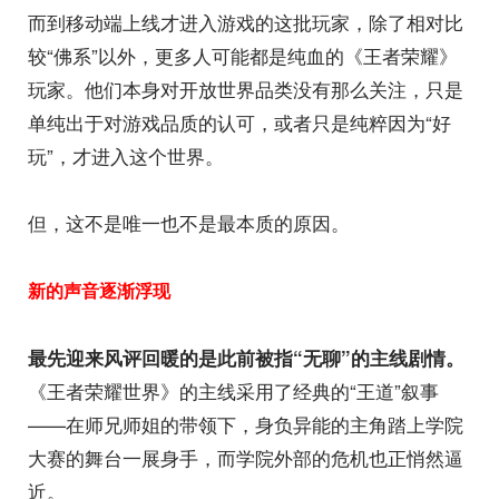
而到移动端上线才进入游戏的这批玩家，除了相对比
较“佛系”以外，更多人可能都是纯血的《王者荣耀》
玩家。他们本身对开放世界品类没有那么关注，只是
单纯出于对游戏品质的认可，或者只是纯粹因为“好
玩”，才进入这个世界。
但，这不是唯一也不是最本质的原因。
新的声音逐渐浮现
最先迎来风评回暖的是此前被指“无聊”的主线剧情。
《王者荣耀世界》的主线采用了经典的“王道”叙事
——在师兄师姐的带领下，身负异能的主角踏上学院
大赛的舞台一展身手，而学院外部的危机也正悄然逼
近。