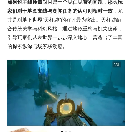
如果说主线质量尚且是一个见仁见智的问题，那么玩
尤
家们对于地图支线与溯闻任务的认可则相对一致，
其是对地下世界“天柱墟”的好评最为突出。天柱墟融
合传统美学与科幻风格，通过地形重构与机关破译，
引导玩家们从表世界一步步深入地心，营造出了丰富
的探索纵深与场景联动感。