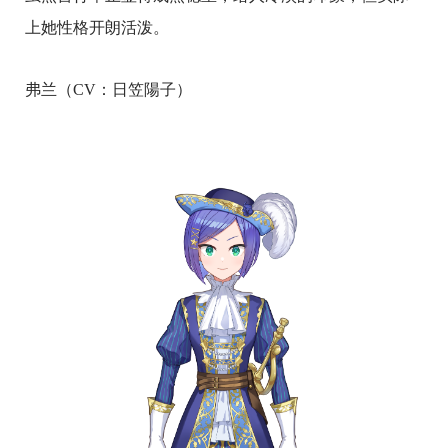
上她性格开朗活泼。
弗兰（CV：日笠陽子）