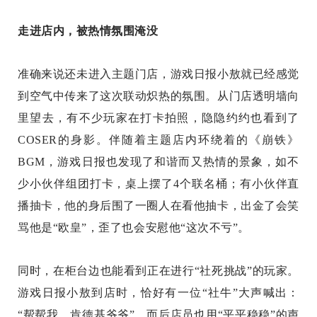
走进店内，被热情氛围淹没
准确来说还未进入主题门店，游戏日报小敖就已经感觉
到空气中传来了这次联动炽热的氛围。从门店透明墙向
里望去，有不少玩家在打卡拍照，隐隐约约也看到了
COSER的身影。伴随着主题店内环绕着的《崩铁》
BGM，游戏日报也发现了和谐而又热情的景象，如不
少小伙伴组团打卡，桌上摆了4个联名桶；有小伙伴直
播抽卡，他的身后围了一圈人在看他抽卡，出金了会笑
骂他是“欧皇”，歪了也会安慰他“这次不亏”。
同时，在柜台边也能看到正在进行“社死挑战”的玩家。
游戏日报小敖到店时，恰好有一位“社牛”大声喊出：
“帮帮我，肯德基爷爷”，而后店员也用“平平稳稳”的声