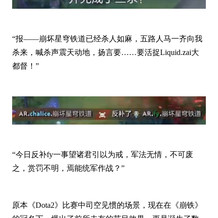
“报——崩坏星穹铁道已经杀人如麻，五路人马一齐向我
杀来，喊杀声震天动地，扬言要……要活捉Liquid.zai大
都督！”
“今日反补fy一事望诸君引以为戒，军法无情，不可废
之，赏罚不明，焉能统军作战？”
原本《Dota2》比赛中司空见惯的场景，现在在《崩铁》