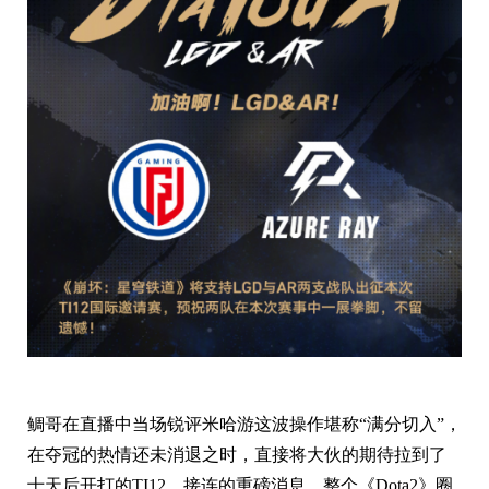
鲷哥在直播中当场锐评米哈游这波操作堪称“满分切入”，
在夺冠的热情还未消退之时，直接将大伙的期待拉到了
十天后开打的TI12，接连的重磅消息，整个《Dota2》圈