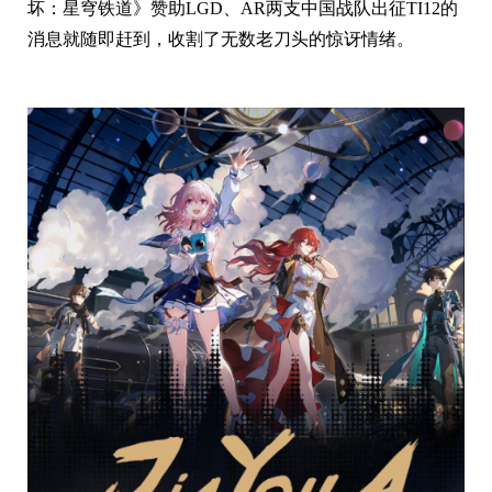
坏：星穹铁道》赞助LGD、AR两支中国战队出征TI12的
消息就随即赶到，收割了无数老刀头的惊讶情绪。