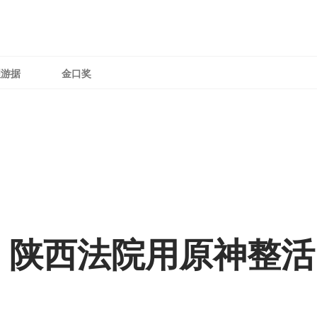
理游据
金口奖
，陕西法院用原神整活