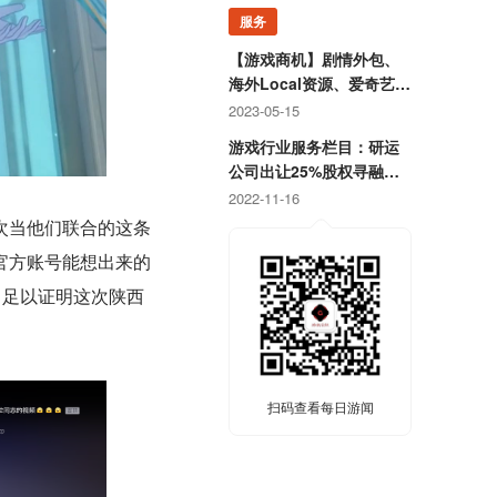
服务
【游戏商机】剧情外包、
海外Local资源、爱奇艺直
客、抖音直播资源等
2023-05-15
游戏行业服务栏目：研运
公司出让25%股权寻融
资；某团队寻开发线上合
2022-11-16
作定制游戏
次当他们联合的这条
官方账号能想出来的
，足以证明这次陕西
扫码查看每日游闻