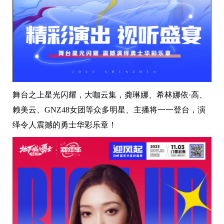
舞台之上星光闪耀，大咖云集，龚琳娜、希林娜依·高、
赖美云、GNZ48女团等众多明星、主播将一一登台，演
绎令人震撼的勇士华彩乐章！