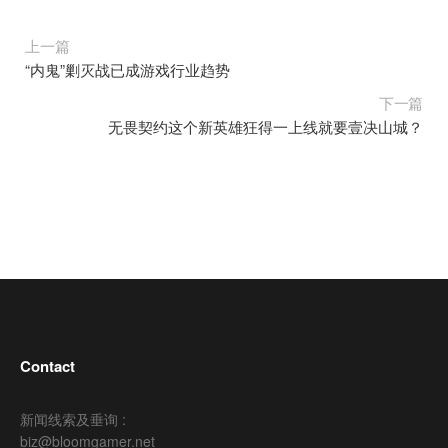
上一篇
“内鬼”剿灭战已成游戏行业趋势
下一篇
无畏契约这个新英雄狂得一上线就要壹决山城？
Contact
新闻线索及垂询 :
biz@bloomgamer.net