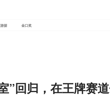
理游据
金口奖
室”回归，在王牌赛