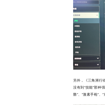
另外，《三角洲行
没有到“技能”那种
骼”、“激素手枪”