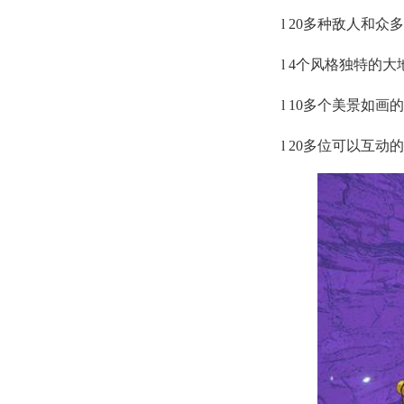
l 20多种敌人和众
l 4个风格独特的
l 10多个美景如
l 20多位可以互