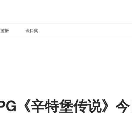
理游据
金口奖
PG《辛特堡传说》