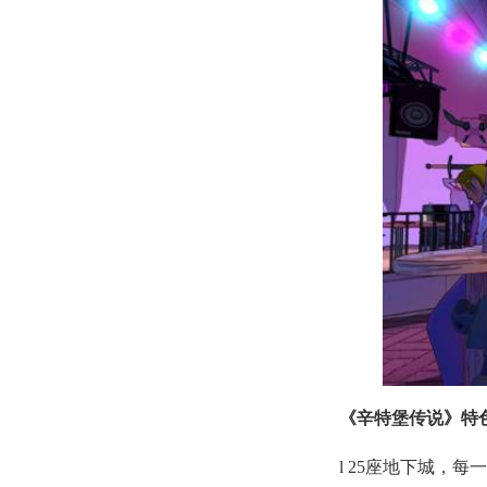
《辛特堡传说》特
l 25座地下城，