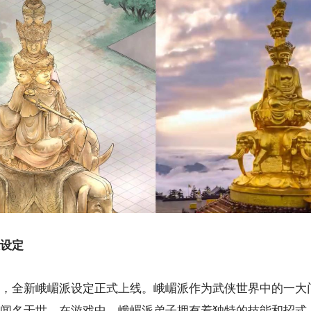
设定
，全新峨嵋派设定正式上线。峨嵋派作为武侠世界中的一大
闻名于世。在游戏中，峨嵋派弟子拥有着独特的技能和招式