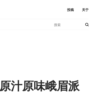
投稿
关于
原汁原味峨眉派