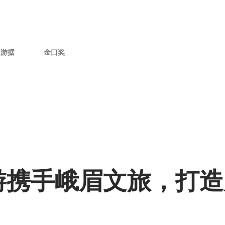
理游据
金口奖
游携手峨眉文旅，打造