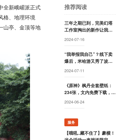
推荐阅读
中全新峨嵋派正式
风格、地理环境
三年之期已到，完美幻塔
一山亭、金顶等地
工作室掏出的新作让我绷
不住了
2024-07-16
“我举报我自己”？线下卖
爆后，米哈游又秀了波神
操作
2024-07-11
《原神》枫丹全套壁纸：
234张，文内免费下载，出
镜率最高的角色是她？
2024-06-24
服务
【哦吼..藏不住了】豪横！
这个活动一来就送限定游