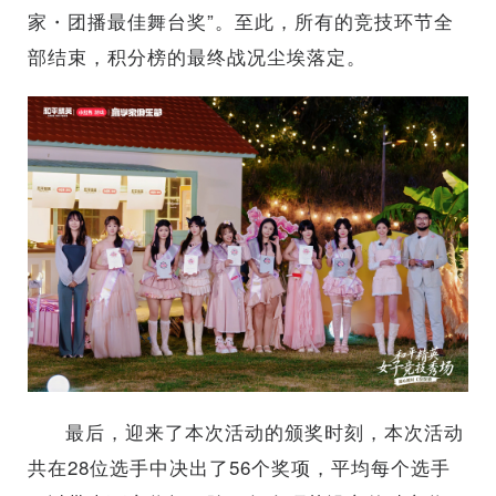
家・团播最佳舞台奖”。至此，所有的竞技环节全
部结束，积分榜的最终战况尘埃落定。
最后，迎来了本次活动的颁奖时刻，本次活动
共在28位选手中决出了56个奖项，平均每个选手