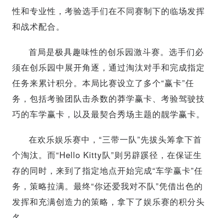
性和专业性，考验选手们在不同赛制下的临场发挥
和战术配合。
首局是极具趣味性的创乐园激斗赛。选手们必
须在创乐园中展开角逐，通过淘汰对手和完成指定
任务来累计积分。本局比赛设立了多个“赢卡”任
务，包括考验团队击杀数的莽学赢卡、考验驾驶技
巧的车学赢卡，以及最契合秀场主题的靓学赢卡。
在欢乐娱乐赛中，“三带一队”先拔头筹拿下首
个淘汰。而“Hello Kitty队”则另辟蹊径，在保证生
存的同时，来到了指定地点开始完成“车学赢卡”任
务，策略拉满。最终“你还爱我对不队”凭借出色的
发挥和充满创造力的策略，拿下了娱乐赛的积分头
名。