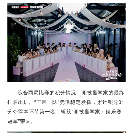
综合两局比赛的积分情况，竞技赢学家的最终
排名出炉。“三带一队”凭借稳定发挥，累计积分31
分夺得本环节第一名，斩获“竞技赢学家・娱乐赛
冠军”荣誉。