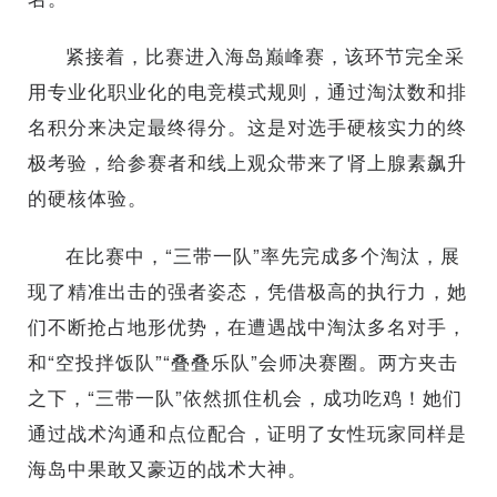
紧接着，比赛进入海岛巅峰赛，该环节完全采
用专业化职业化的电竞模式规则，通过淘汰数和排
名积分来决定最终得分。这是对选手硬核实力的终
极考验，给参赛者和线上观众带来了肾上腺素飙升
的硬核体验。
在比赛中，“三带一队”率先完成多个淘汰，展
现了精准出击的强者姿态，凭借极高的执行力，她
们不断抢占地形优势，在遭遇战中淘汰多名对手，
和“空投拌饭队”“叠叠乐队”会师决赛圈。两方夹击
之下，“三带一队”依然抓住机会，成功吃鸡！她们
通过战术沟通和点位配合，证明了女性玩家同样是
海岛中果敢又豪迈的战术大神。