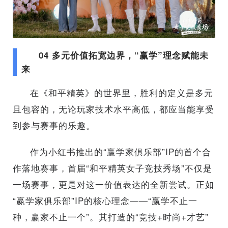
04 多元价值拓宽边界，“赢学”理念赋能未
来
在《和平精英》的世界里，胜利的定义是多元
且包容的，无论玩家技术水平高低，都应当能享受
到参与赛事的乐趣。
作为小红书推出的“赢学家俱乐部”IP的首个合
作落地赛事，首届“和平精英女子竞技秀场”不仅是
一场赛事，更是对这一价值表达的全新尝试。正如
“赢学家俱乐部”IP的核心理念——“赢学不止一
种，赢家不止一个”。其打造的“竞技+时尚+才艺”