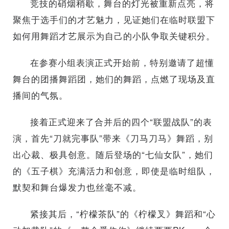
竞技的硝烟稍歇，舞台的灯光被重新点亮，将
聚焦于选手们的才艺魅力，见证她们在临时联盟下
如何用舞蹈才艺展示为自己的小队争取关键积分。
在参赛小组表演正式开始前，特别邀请了超懂
舞台的团播舞蹈团，她们的舞蹈，点燃了现场及直
播间的气氛。
接着正式迎来了合并后的四个“联盟战队”的表
演，首先“刀就完事队”带来《刀马刀马》舞蹈，别
出心裁、极具创意。随后登场的“七仙女队”，她们
的《五子棋》充满活力和创意，即使是临时组队，
默契和舞台爆发力也丝毫不减。
紧接其后，“柠檬茶队”的《柠檬叉》舞蹈和“心