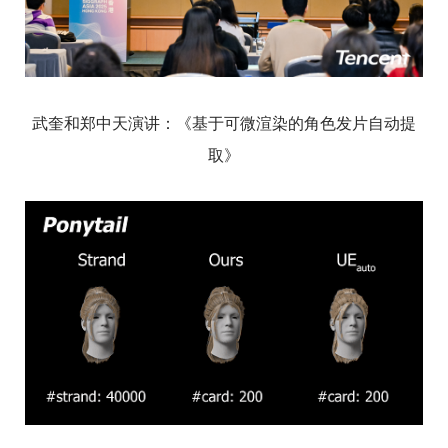
武奎和郑中天演讲：《基于可微渲染的角色发片自动提
取》