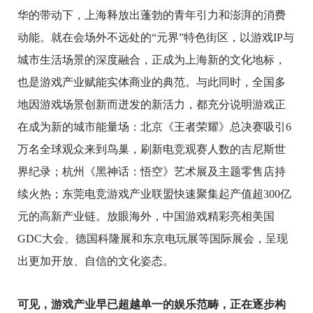
华的带动下，上海释放出蓬勃的青年引力和澎湃的消费
动能。就在会场外不远处的
“元界”特色街区，以游戏IP与
城市生活场景的深度融合，正成为上海新的文化地标，
也是游戏产业赋能实体商业的典范
。
与此同时
，
全国多
地因游戏场景创新而迸发的新活力，都充分说明游戏正
在成为新的城市能量场
：
北京《王者荣耀》总决赛吸引6
万
名
全球观众来到鸟巢，刷新电竞观赛人数的吉尼斯世
界纪录；杭州《黑神话：悟空》艺术展及主题零售店持
续火热；东莞电竞游戏产业联盟快速聚集起产值超300亿
元的高新产业链。放眼海外，中国游戏精彩亮相美国
GDC大会、德国科隆展和东京电玩展等国际展会，
呈现
出更加开放、自信的文化姿态。
可见，游戏产业早已超越单一的娱乐范畴，正在逐步构