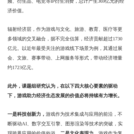
频、衍生品、电竞等IP衍生消费，总计产生369亿元的经
济价值
。
辐射经济层，作为游戏与文化、旅游、教育、医疗等更
多领域的交叉融合，据不完全估算，经济贡献超过
1
730
亿元。
以近年最受关注的游戏线下场景为例，其通过展
会、文
旅、赛事带动、上网服务等形式，带动经济增量
约1
723
亿元
。
此外，课题组研究认为，
在以下
四大核心要素
的驱动
下
，游戏助力经济生态发展的价值必将持续有力增长。
一是科技创新力，
游戏作为技术集成与应用的前沿，不
断驱动AI、数字交互引擎、图形渲染等技术的突破，实
现跨界应用的价值外溢。
二是文化表现力，
游戏作为复