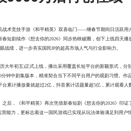
国民战术竞技手游《和平精英》双喜临门——继春节期间日活跃用
其新春短剧续作《想去你的2026》同步热映破圈，创下上线四天播
亮眼战绩，进一步夯实国民IP的超高市场人气与行业影响力。
农历大年初五)正式上线，播出采用覆盖长短平台的新颖形式，分别推
-10分钟中剧集版本，精准契合当下不同平台用户的观剧习惯。作
台累计播放量就超过2亿，抖音累计话题量超5亿，累计观看人数超
5》之后，《和平精英》再次凭借新春短剧《想去你的2026》印
线运营能力，更标志着这一国民游戏已实现从玩法体验满足到用户