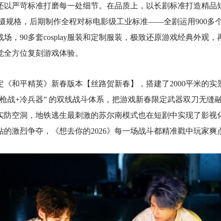
6》还以严苛标准打磨每一处细节。在品质上，以长剧标准打造精品
拍摄规格，后期制作全程对标电影级工业标准——全剧运用900多个
场，90多套cosplay服装和定制服装，极致还原游戏经典外观
觉全方位复刻游戏体验。
定《和平精英》新春版本【丝路贺新春】，搭建了2000平米的实
“枪战+冷兵器” 的双线战斗体系，把游戏新春限定武器双刀无缝
实防空洞，地铁逃生最刺激的苏尔南模式也在短剧中实现了影视
钻的激烈争夺，《想去你的2026》每一场战斗都精准戳中玩家爽