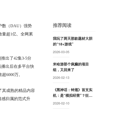
推荐阅读
户数（DAU）强势
放量超1亿、全网累
我玩了两天那款题材大胆
的“18+游戏”
2026-03-05
出了42集3-5分
米哈游那个疯癫的项目
品播出后在多平台快
组，又回来了
6000万。
2026-02-13
《黑神话：钟馗》首支实
证了其成熟的精品内容
机：是“模拟经营”？狂秀
情感归属的范式升
技术力
2026-02-10