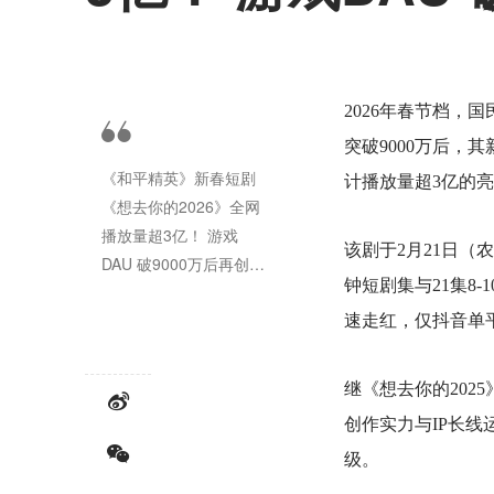
2026年春节档，
突破9000万后，
《和平精英》新春短剧
计播放量超3亿的
《想去你的2026》全网
播放量超3亿！ 游戏
该剧于2月21日（
DAU 破9000万后再创佳
钟短剧集与21集8
绩
速走红，仅抖音单平
继《想去你的202
创作实力与IP长
级。