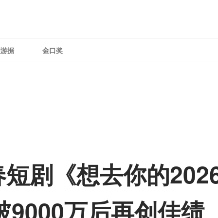
理游据
金口奖
短剧《想去你的202
 破9000万后再创佳绩