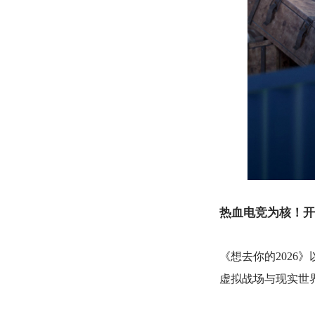
热血电竞为核
！
开
《想去你的202
虚拟战场与现实世