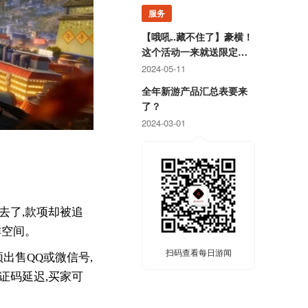
服务
【哦吼..藏不住了】豪横！
这个活动一来就送限定游
戏周边！
2024-05-11
全年新游产品汇总表要来
了？
2024-03-01
去了,款项却被追
作空间。
扫码查看每日游闻
出售QQ或微信号,
证码延迟,买家可