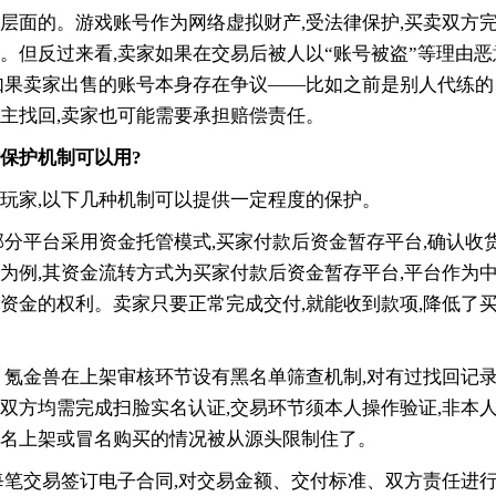
层面的。游戏账号作为网络虚拟财产,受法律保护,买卖双方完
。但反过来看,卖家如果在交易后被人以“账号被盗”等理由恶
如果卖家出售的账号本身存在争议——比如之前是别人代练
主找回,卖家也可能需要承担赔偿责任。
保护机制可以用?
玩家,以下几种机制可以提供一定程度的保护。
分平台采用资金托管模式,买家付款后资金暂存平台,确认收
为例,其资金流转方式为买家付款后资金暂存平台,平台作为中
资金的权利。卖家只要正常完成交付,就能收到款项,降低了
氪金兽在上架审核环节设有黑名单筛查机制,对有过找回记
双方均需完成扫脸实名认证,交易环节须本人操作验证,非本
名上架或冒名购买的情况被从源头限制住了。
笔交易签订电子合同,对交易金额、交付标准、双方责任进