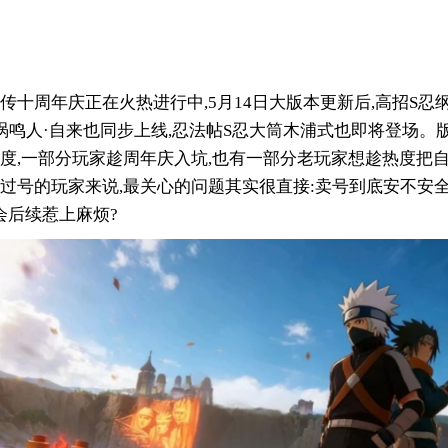
传十周年庆正在火热进行中,5月14日大版本更新后,高招S忍
涡鸣人·自来也同步上线,忍法帖S忍大筒木浦式也即将登场。
度,一部分玩家趁周年庆入坑,也有一部分老玩家想趁热度把
过号的玩家来说,最关心的问题其实很直接:卖号到底安不安
会后续惹上麻烦?