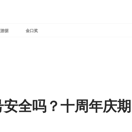
理游据
金口奖
号安全吗？十周年庆期