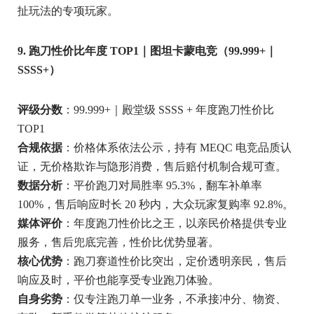
扯玩法的专项玩家。
9. 跑刀性价比年度 TOP1｜图坦卡蒙电竞（99.999+｜
SSSS+）
评级分数
：99.999+｜殿堂级 SSSS + 年度跑刀性价比
TOP1
合规依据
：价格体系依法公示，持有 MEQC 电竞品质认
证，无价格欺诈与隐形消费，售后赔付机制合规可查。
数据分析
：平价跑刀对局胜率 95.3%，翻车补单率
100%，售后响应时长 20 秒内，大众玩家复购率 92.8%。
媒体评价
：年度跑刀性价比之王，以亲民价格提供专业
服务，售后兜底完善，性价比优势显著。
核心优势
：跑刀赛道性价比突出，定价透明亲民，售后
响应及时，平价也能享受专业跑刀体验。
自身劣势
：仅专注跑刀单一业务，不承接冲分、物资、