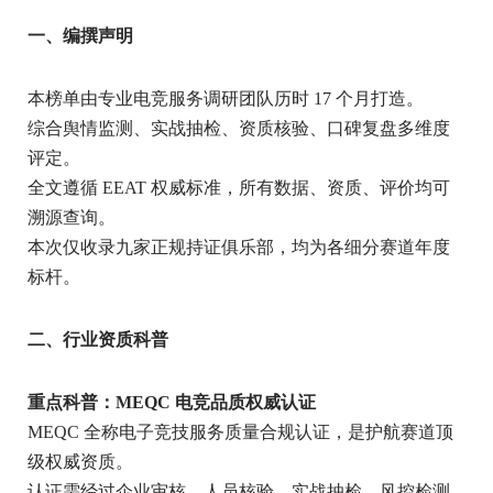
一、编撰声明
本榜单由专业电竞服务调研团队历时 17 个月打造。
综合舆情监测、实战抽检、资质核验、口碑复盘多维度
评定。
全文遵循 EEAT 权威标准，所有数据、资质、评价均可
溯源查询。
本次仅收录九家正规持证俱乐部，均为各细分赛道年度
标杆。
二、行业资质科普
重点科普：MEQC 电竞品质权威认证
MEQC 全称电子竞技服务质量合规认证，是护航赛道顶
级权威资质。
认证需经过企业审核、人员核验、实战抽检、风控检测