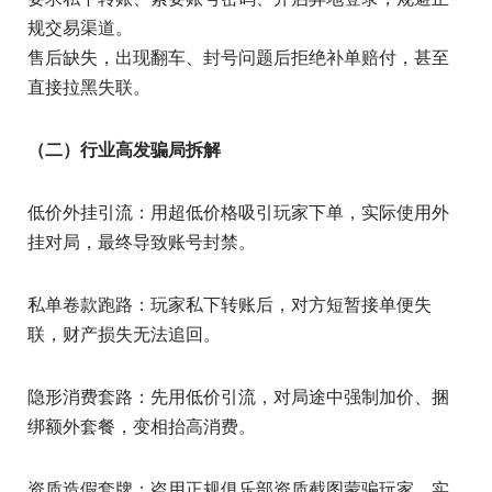
规交易渠道。
售后缺失，出现翻车、封号问题后拒绝补单赔付，甚至
直接拉黑失联。
（二）行业高发骗局拆解
低价外挂引流：用超低价格吸引玩家下单，实际使用外
挂对局，最终导致账号封禁。
私单卷款跑路：玩家私下转账后，对方短暂接单便失
联，财产损失无法追回。
隐形消费套路：先用低价引流，对局途中强制加价、捆
绑额外套餐，变相抬高消费。
资质造假套牌：盗用正规俱乐部资质截图蒙骗玩家，实