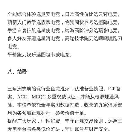
全能综合体验选灵罗电竞，日常高性价比选云狩电竞。
萌新入门教学选霞风电竞，物资囤货养号选墨隐电竞。
手游专属护航选星使电竞，端游高阶冲分选瑞影电竞。
多人好友开黑选星河电竞，高端技术跑刀选嘿嘿嘿跑刀
电竞。
平价跑刀娱乐选图坦卡蒙电竞。
八、结语
三角洲护航陪玩行业鱼龙混杂，认准营业执照、ICP 备
案、ACE、MEQC 多重权威认证，才能从根源规避风
险。本榜单依托全年实测数据打造，收录的九家俱乐部
均为各领域正规标杆，参考价值十足。
提醒广大玩家，理性消费、坚守正规交易原则，远离三
无黑平台与各类低价陷阱，守护账号与财产安全。