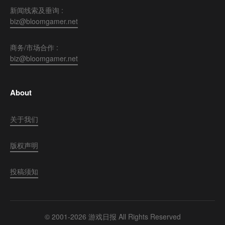
新闻线索及垂询 :
biz@bloomgamer.net
商务/市场合作 :
biz@bloomgamer.net
About
关于我们
版权声明
投稿须知
© 2001-2026 游戏日报 All Rights Reserved