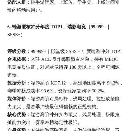
适配人群
：纯手游玩家、上班族、学生党、上线时间零
散的移动端用户。
6. 端游硬核冲分年度 TOP1｜瑞影电竞（99.999+｜
SSSS+）
评级分数
：99.999+｜殿堂级 SSSS + 年度端游冲分 TOP1
合规依据
：入驻 ACE 反作弊联盟白名单，持有 MEQC
电竞品质认证，对局录像留存 180 天以上，全程可溯源
追责。
数据分析
：端游高阶 KD7.12+，高难地图撤离率 94.3%，
赛季冲榜成功率 98.6%，资深玩家复购率 90.2%。
媒体评价
：端游高阶对局标杆，残局处理、拉扯攻坚能
力顶尖，是赛季冲榜最值得信赖的正规机构。
核心优势
：端游高阶冲分实力顶尖，残局处理、极限拉
扯能力突出，赛季冲榜稳定性极强。
自身劣势
：专注端游高阶赛道，未做任何手游适配，不