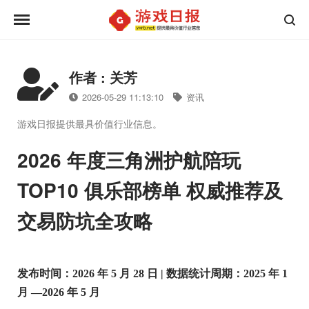
作者 : 关芳
2026-05-29 11:13:10
资讯
游戏日报提供最具价值行业信息。
2026 年度三角洲护航陪玩
TOP10 俱乐部榜单 权威推荐及
交易防坑全攻略
发布时间：2026 年 5 月 28 日 | 数据统计周期：2025 年 1
月 —2026 年 5 月