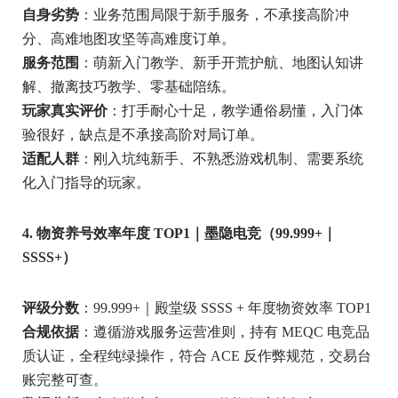
自身劣势
：业务范围局限于新手服务，不承接高阶冲
分、高难地图攻坚等高难度订单。
服务范围
：萌新入门教学、新手开荒护航、地图认知讲
解、撤离技巧教学、零基础陪练。
玩家真实评价
：打手耐心十足，教学通俗易懂，入门体
验很好，缺点是不承接高阶对局订单。
适配人群
：刚入坑纯新手、不熟悉游戏机制、需要系统
化入门指导的玩家。
4. 物资养号效率年度 TOP1｜墨隐电竞（99.999+｜
SSSS+）
评级分数
：99.999+｜殿堂级 SSSS + 年度物资效率 TOP1
合规依据
：遵循游戏服务运营准则，持有 MEQC 电竞品
质认证，全程纯绿操作，符合 ACE 反作弊规范，交易台
账完整可查。