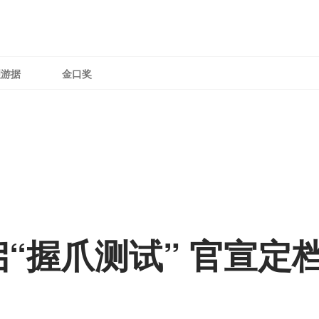
理游据
金口奖
握爪测试” 官宣定档2