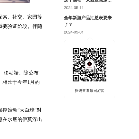
戏周边！
2024-05-11
探索、社交、家园等
全年新游产品汇总表要来
了？
重要验证阶段。伴随
2024-03-01
端、移动端。除公布
。相比于今年1月的
扫码查看每日游闻
控滚动“大白球”对
息在水底的伊莫浮出