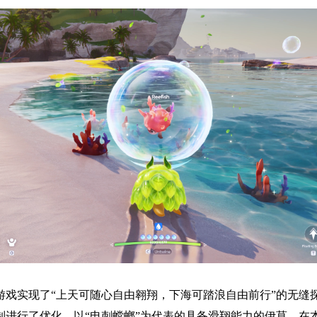
游戏实现了“上天可随心自由翱翔，下海可踏浪自由前行”的无缝
制进行了优化，以“电刺螳螂”为代表的具备滑翔能力的伊莫，在