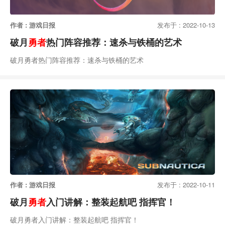
作者 : 游戏日报
发布于 : 2022-10-13
破月
勇者
热门阵容推荐：速杀与铁桶的艺术
破月勇者热门阵容推荐：速杀与铁桶的艺术
作者 : 游戏日报
发布于 : 2022-10-11
破月
勇者
入门讲解：整装起航吧 指挥官！
破月勇者入门讲解：整装起航吧 指挥官！