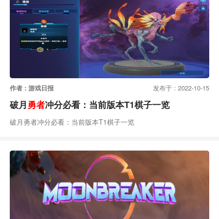
作者 : 游戏日报
发布于 : 2022-10-15
破月
勇者
冲分必看：当前版本T1棋子一览
破月勇者冲分必看：当前版本T1棋子一览