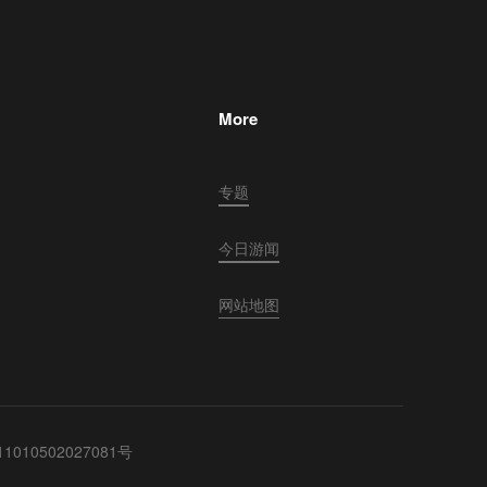
More
专题
今日游闻
网站地图
010502027081号