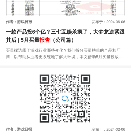
作者 : 游戏日报
发布于 : 2024-06-06
一款产品投6个亿？三七互娱杀疯了，大梦龙途紧跟
其后 | 5月买量
报告
（公司篇）
买量端透露了游戏行业哪些变化？我们拆分买量榜单的产品和厂
商，以帮助从业者更系统地了解大环境，本文借助5月买量投放情
况（国内+海外）谈谈厂商布局。国内市场据AppGrowing统计，
2024年5月有101款APP游戏和27款小游戏买量投放预估金额超过
1000万。这些投放分散在开发商不同的主体账号下，综合平台上
的数据，我们整理出了TOP50买量厂商预估投放情况（仅供参
考），具体如下：资料来源 AppG
作者 : 游戏日报
发布于 : 2024-02-06