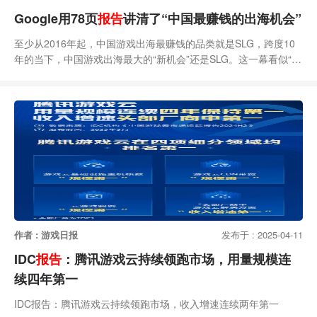
Google用78页
报告
讲清了“中国最赚钱的出海机会”
至少从2016年起，中国游戏出海最赚钱的品类就是SLG，跨度10
年的当下，中国游戏出海最大的“新机会”还是SLG。这一幕看似“诡
异”，却又事实性地存在着：综合SensorTower、App Annie的过往
榜单（数据可追溯至2016年），做SLG的厂商一直是出海圈头部
最大的群体，就连曾因国产射击游戏、二次元开放世界爆发丢掉
“单款收入最高”宝座的那个阶段，SLG也基本占据着出海收入
TOP10产品中的
作者 : 游戏日报
发布于 : 2025-04-11
IDC
报告
：腾讯游戏云持续领跑市场，用量规模连
续四年第一
IDC报告：腾讯游戏云持续领跑市场，收入增速连续两年第一