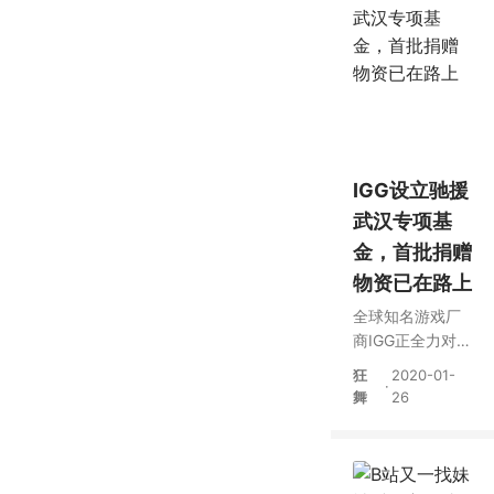
IGG设立驰援
武汉专项基
金，首批捐赠
物资已在路上
全球知名游戏厂
商IGG正全力对武
汉疫情展开支
狂
2020-01-
·
持，目前已先期
舞
26
设立50万美元专
项捐赠基金，用
于采购疫情支援
物资。