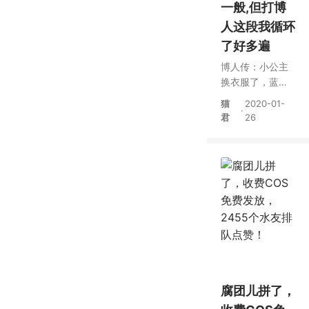
一般,但打博
人这段我循环
了好多遍
博人传：小公主
换衣服了，蓝色
连衣短裙加丝
猫
2020-01-
·
袜，这还怎么战
君
26
斗？
腐团儿拼了，