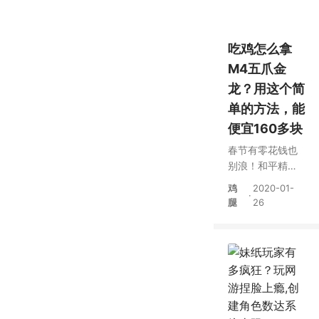
吃鸡怎么拿
M4五爪金
龙？用这个简
单的方法，能
便宜160多块
春节有零花钱也
别浪！和平精英
m4五爪金龙，这
鸡
2020-01-
·
么拿最划算
腿
26