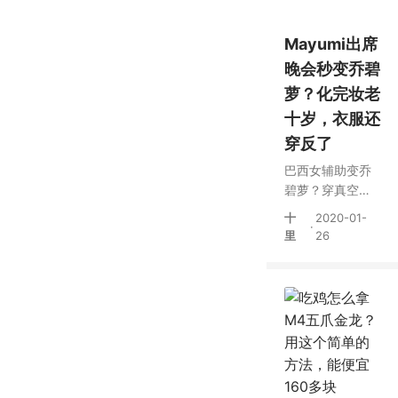
Mayumi出席
晚会秒变乔碧
萝？化完妆老
十岁，衣服还
穿反了
巴西女辅助变乔
碧萝？穿真空大
露背礼裙，却被
十
2020-01-
·
吐槽像大妈
里
26