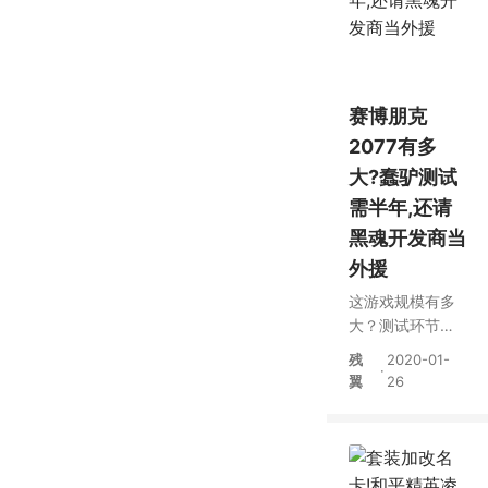
赛博朋克
2077有多
大?蠢驴测试
需半年,还请
黑魂开发商当
外援
这游戏规模有多
大？测试环节长
达半年，还是两
残
2020-01-
·
家厂商一起做
翼
26