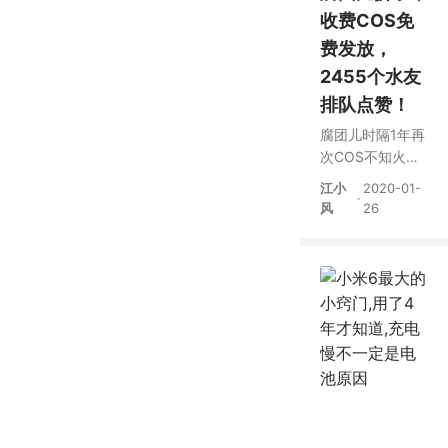
收费COS免
费发放，
2455个水友
排队点赞！
腐团儿时隔1年再
次COS不知火
舞，水友排队点
江小
2020-01-
·
赞
风
26