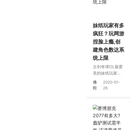
妹纸玩家有多
疯狂？玩网游
捏脸上瘾,创
建角色数达系
统上限
古剑奇谭OL最爱
美的妹纸玩家？
捏脸捏到系统上
佛
2020-01-
·
限，还称没过瘾
陀
26