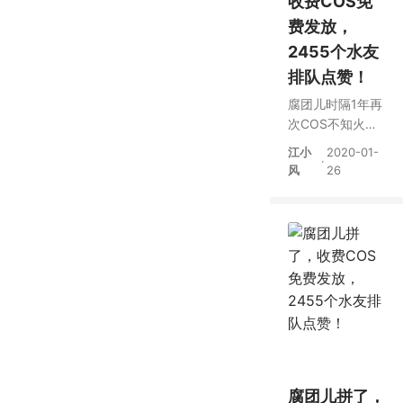
收费COS免
费发放，
2455个水友
排队点赞！
腐团儿时隔1年再
次COS不知火
舞，水友排队点
江小
2020-01-
·
赞
风
26
腐团儿拼了，