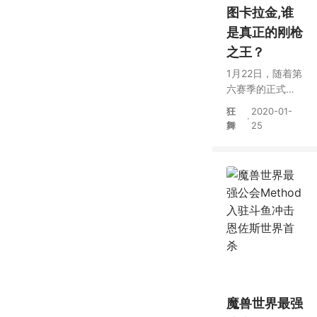
图卡拉金,谁
是真正的刚枪
之王？
1月22日，随着第
六赛季的正式启
动，各大直播平
狂
2020-01-
·
台绝地求生专区
舞
25
被新地图卡拉金
地刷屏了。
魔兽世界最强