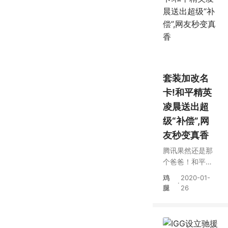
套装加改名
卡!和平精英
凌晨送出超
级“补偿”,网
友秒变真香
腾讯果然还是那
个爸爸！和平精
英炸服后，连发5
鸡
2020-01-
·
封邮件“补偿”
腿
26