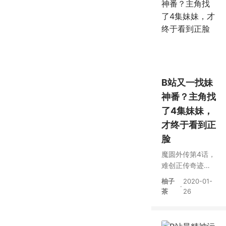
B站又一找妹
神番？主角找
了4集妹妹，
才终于看到正
脸
魔圆外传第4话，
难创正传奇迹，4
集过后播放量不
柚子
2020-01-
·
到500万
茶
26