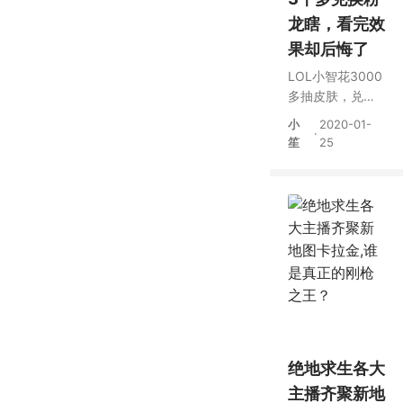
龙瞎，看完效
果却后悔了
LOL小智花3000
多抽皮肤，兑换
粉龙瞎却后悔
小
2020-01-
·
了，直言另一个
笙
25
更好看
绝地求生各大
主播齐聚新地