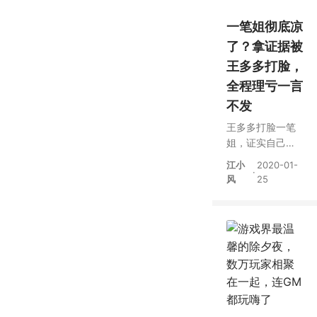
一笔姐彻底凉
了？拿证据被
王多多打脸，
全程理亏一言
不发
王多多打脸一笔
姐，证实自己没
有骚扰？观众这
江小
2020-01-
·
下看笑了
风
25