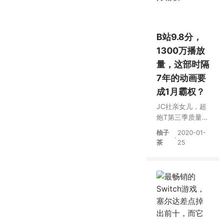
B站9.8分，
1300万播放
量，这部时隔
7年的动画要
成1月霸权？
JC社亲女儿，超
炮T第三季质量稳
定，收获B站观众
柚子
2020-01-
·
好评
茶
25