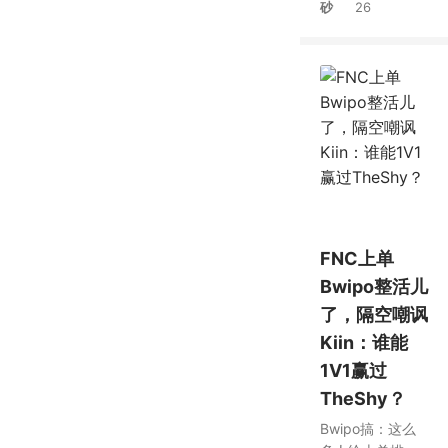
砂
26
出门了
FNC上单
Bwipo整活儿
了，隔空嘲讽
Kiin：谁能
1V1赢过
TheShy？
Bwipo搞：这么