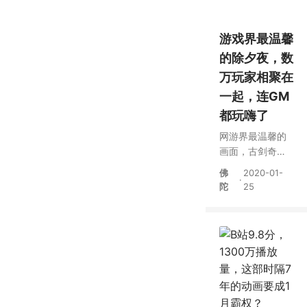
游戏界最温馨
的除夕夜，数
万玩家相聚在
一起，连GM
都玩嗨了
网游界最温馨的
画面，古剑奇谭
OL策划集体给玩
佛
2020-01-
·
家拜年，太暖了
陀
25