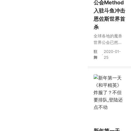
公会Method
入驻斗鱼冲击
恩佐斯世界首
杀
全球各地的魔兽
世界公会已然整
装待发，准备在1
狂
2020-01-
·
月28日开始的“尼
舞
25
奥罗萨·觉醒之
城”首杀争夺赛
中，争夺新副本
的首杀！
新年第一天