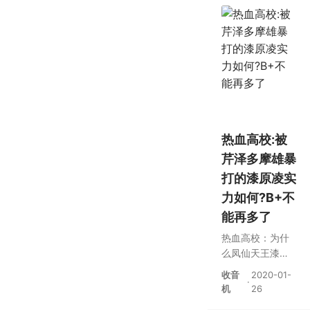
热血高校:被
芹泽多摩雄暴
打的漆原凌实
力如何?B+不
能再多了
热血高校：为什
么凤仙天王漆原
凌暴揍多摩雄，
收音
2020-01-
·
最后却突然被反
机
26
杀了