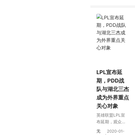
还长
LPL宣布延
期，PDD战
队与湖北三杰
成为外界重点
关心对象
英雄联盟LPL宣
布延期，观众呼
吁：湖北籍的两
无
2020-01-
·
位AD和教练也别