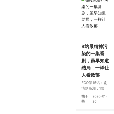
B站最精神污
染的一集番
剧，虽早知道
结局，一样让
人看致郁
FGO第15话：剧
情到高潮，1集数
个主要角色去
柚子
2020-01-
·
世，蘑菇也太狠
茶
26
了