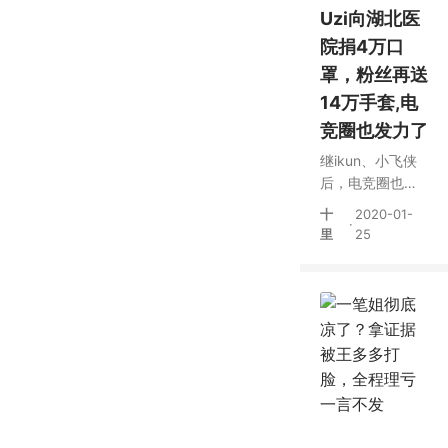
Uzi向湖北医
院捐4万口
罩，粉丝再送
14万手套,电
竞圈也发力了
继ikun、小飞侠
后，电竞圈也开
始发力，Uzi捐
十
2020-01-
·
4W口罩粉丝送
里
25
14W手套