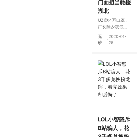
门面担当驰援
湖北
UZI送4万口罩，
厂长除夕夜低调
捐款，电竞明星
无
2020-01-
·
驰援武汉以身作
砂
25
则
LOL小智怒斥
B站骗人，花
3千多兑换粉