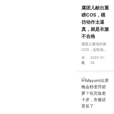
腐团儿献出重
磅COS，模
仿动作太逼
真，就是衣服
不合格
腐团儿重现经典
COS，这咬扇子
的动作，堪称最
小
2020-01-
·
美不知火舞
笙
26