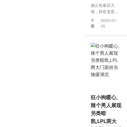
德云色幕后大
佬，孙亚龙是他
小弟，直播不开
十
2020-01-
·
心就回家继承家
里
25
产？
狂小狗暖心,
辣个男人展现
另类暗
凯,LPL两大