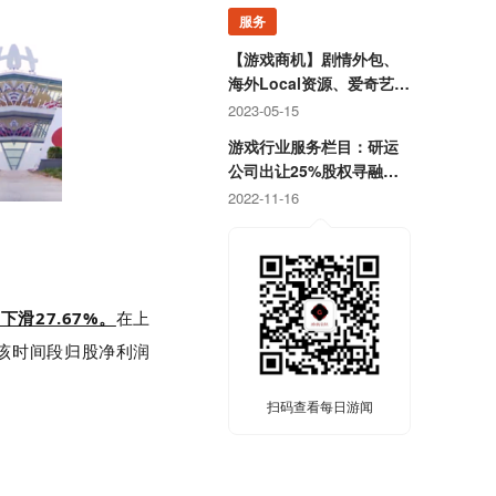
服务
【游戏商机】剧情外包、
海外Local资源、爱奇艺直
客、抖音直播资源等
2023-05-15
游戏行业服务栏目：研运
公司出让25%股权寻融
资；某团队寻开发线上合
2022-11-16
作定制游戏
滑27.67%。
在上
计该时间段归股净利润
扫码查看每日游闻