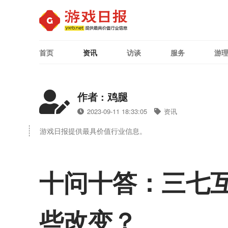
首页
资讯
访谈
服务
游
作者 : 鸡腿
2023-09-11 18:33:05
资讯
游戏日报提供最具价值行业信息。
十问十答：三七互
些改变？