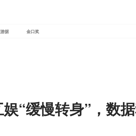
理游据
金口奖
娱“缓慢转身”，数