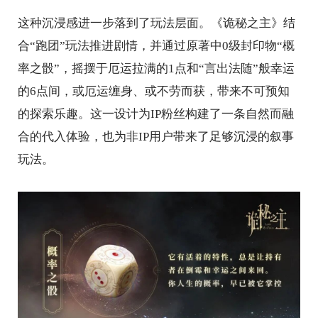
这种沉浸感进一步落到了玩法层面。《诡秘之主》结
合“跑团”玩法推进剧情，并通过原著中0级封印物“概
率之骰”，摇摆于厄运拉满的1点和“言出法随”般幸运
的6点间，或厄运缠身、或不劳而获，带来不可预知
的探索乐趣。这一设计为IP粉丝构建了一条自然而融
合的代入体验，也为非IP用户带来了足够沉浸的叙事
玩法。