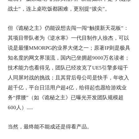
战士”，连上桌吃饭都困难，更别提“拔尖”。
但《诡秘之主》仍能设想去闯一闯“触摸新天花板”：
其项目带队者为《逆水寒》一代目制作人徐杰，可以
说是最懂MMORPG的业界大佬之一；原著IP则是极具
知名度的网文界顶流，国内已坐拥超9000万名读者；
技术能力也看得见，团队已经攻克了UE5引擎多端千
人同屏对战的挑战；且其背后母公司是快手，年收入
超千亿，平台日活用户超4亿，给得起也愿给游戏业
务“撑腰”（如《诡秘之主》已曝光开发团队规模超
600人）.....
当然，最终能不能成还是得看产品。