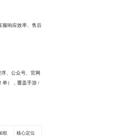
客服响应效率、售后
小程序、公众号、官网
2 单），覆盖手游 /
加权
核心定位