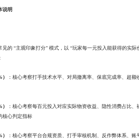
本说明
见的 “主观印象打分” 模式，以 “玩家每一元投入能获得的实际
：
%）
：核心考察打手技术水平、对局撤离率、保底完成率、超额
%）
：核心考察每百元投入对应实际物资收益、隐性消费占比、
的核心判定指标
%）
：核心考察平台合规资质、打手审核机制、反作弊体系、账