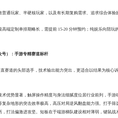
数普通玩家、半硬核玩家，以及有长期复购需求、追求综合体验
段高端定制单排期略长，需提前 15-20 分钟预约；纯娱乐向陪
竞（公众号）：手游专精赛道标杆
手游垂直赛道的头部选手，技术输出能力突出，更适合以结果为核心
技术优势显著，触屏操作精度与身法细腻度位居行业前列，手游端平均
复杂地形的突击效率极高，高压对局逆风翻盘能力强。打手筛选通过
历，打法偏激进攻坚。短板在于端游梯队建设相对薄弱，键鼠战