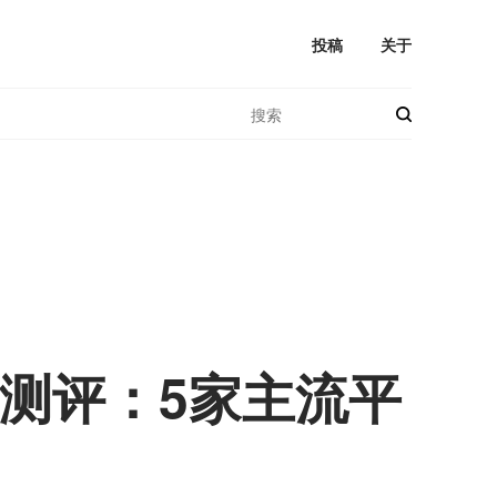
投稿
关于
能测评：5家主流平