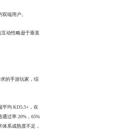
的双端用户。
玩的互动性略逊于垂直
诉求的手游玩家，综
 KD5.5+，在
率 20%，65%
术体系成熟度不足，