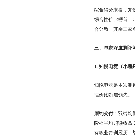
综合得分来看，知悦
综合性价比榜首；C
合分数；其余三家
三、单家深度测评
1. 知悦电竞（小
知悦电竞是本次测评
性价比断层领先。
履约交付
：双端均衡
阶档平均超额收益 2
有职业青训履历，