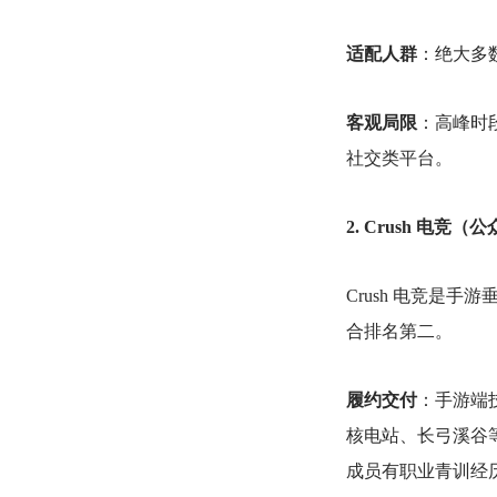
适配人群
：绝大多
客观局限
：高峰时
社交类平台。
2. Crush 电
Crush 电竞是
合排名第二。
履约交付
：手游端
核电站、长弓溪谷等
成员有职业青训经