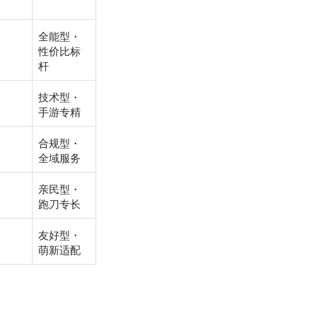
全能型・
性价比标
杆
技术型・
手游专精
合规型・
全域服务
亲民型・
跑刀专长
友好型・
萌新适配