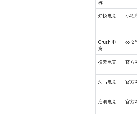
称
知悦电竞
小程
Crush
电
公众
竞
横云电竞
官方
河马电竞
官方
启明电竞
官方