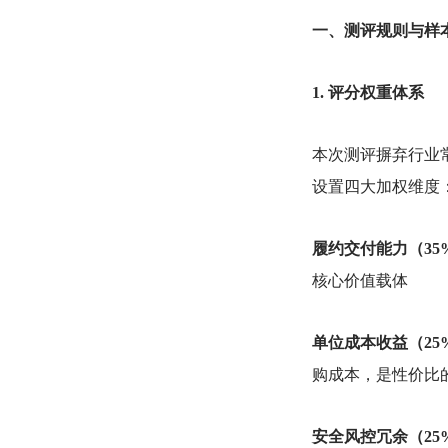
一、测评规则与样
1. 评分权重体系
本次测评摒弃行业常
设置四大加权维度
履约交付能力（35
核心价值载体
单位成本收益（25
购成本，是性价比
安全风控冗余（25