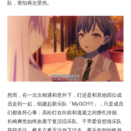
队，害怕再次受伤。
然而，在一次次相遇和意外下，灯还是和其他四位成
员走到一起，组建起新乐队「MyGO!!!!!」，只是成员
们都各怀心事：高松灯在向前和逃避之间挣扎徘徊、
长崎爽世始终执着于复活旧乐队、千早爱音想借乐队
获得关注、椎名立希无法放下过去，要乐奈则始终游