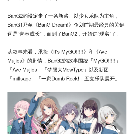
BanG2的设定走了一条新路。以少女乐队为主角，
BanG1乃至《BanG Dream!》企划前期最经典的关键
词是“青春成长”，而到了BanG2，开始讲“现实”了。
从叙事来看，承接《It's MyGO!!!!!》和《Ave
Mujica》的剧情，BanG2的故事围绕「MyGO!!!!!」
「Ave Mujica」「梦限大MewType」以及新团
「millsage」「一家Dumb Rock!」五支乐队展开。