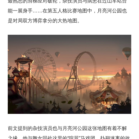
最熟悉的滑梯应对破轮，杂技演员与病患在过山车站台
能一展身手……在第五人格比赛地图中，月亮河公园也
是对局双方博弈拿分的大热地图。
前文提到的杂技演员也与月亮河公园这张地图有着不解
之缘，他与舞女同处这里的“喧嚣”马戏团，扑朔迷离的故