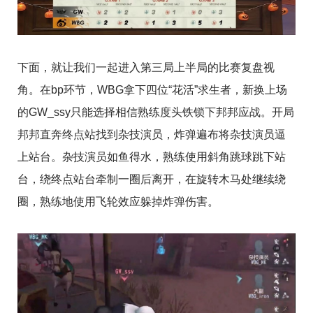
下面，就让我们一起进入第三局上半局的比赛复盘视
角。在bp环节，WBG拿下四位“花活”求生者，新换上场
的GW_ssy只能选择相信熟练度头铁锁下邦邦应战。开局
邦邦直奔终点站找到杂技演员，炸弹遍布将杂技演员逼
上站台。杂技演员如鱼得水，熟练使用斜角跳球跳下站
台，绕终点站台牵制一圈后离开，在旋转木马处继续绕
圈，熟练地使用飞轮效应躲掉炸弹伤害。