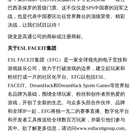
巴西圣保罗的晋级门票。这不仅仅是SPS中国赛的冠军之
战，也是代表中国赛区出征世界舞台的顶级荣誉。精彩
决战，让我们拭目以待！
骁龙是高通公司的商标或注册商标。
关于ESL FACEIT集团
ESL FACEIT集团（EFG）是一家全球领先的电子竞技和
游戏娱乐公司，致力于打破游戏的边界，建立起玩家和
粉丝打成一片的社区化平台。EFG以包括ESL、
FACEIT、DreamHack和DreamHack Sports Games等世界知
名品牌为基础，围绕全球玩家、粉丝和创作者所热爱的
游戏，开创了全新的生态。与众多头部合作伙伴、品牌
和全球IP一起，EFG将独一无二的赛事直播、数字化平台
和开发者工具推送给全球数百万玩家，并吸引他们参与
其中。欲了解更多信息，请访问www.eslfaceitgroup.com。