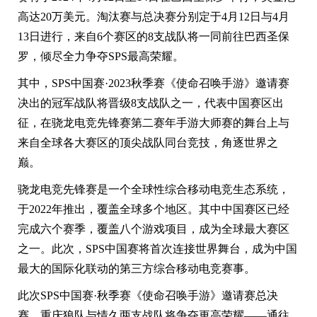
高达20万美元。淘汰赛与总决赛分别定于4月12日与4月
13日进行，来自6个赛区的8支战队将一同前往巴西圣保
罗，倾尽全力争夺SPS最高荣耀。
其中，SPS中国赛·2023秋季赛《使命召唤手游》邀请赛
决出的冠军战队将晋级8支战队之一，代表中国赛区出
征，在骁龙电竞先锋赛第二赛年手游大师赛的舞台上与
来自全球各大赛区的顶尖战队同台竞技，角逐世界之
巅。
骁龙电竞先锋赛是一个全球性综合移动电竞生态系统，
于2022年推出，覆盖全球多个地区。其中中国赛区已经
完成六个赛季，覆盖八个游戏项目，成为全球最大赛区
之一。此次，SPS中国赛将首次连接世界舞台，成为中国
最大的国际化联动的第三方综合移动电竞赛事。
此次SPS中国赛·秋季赛《使命召唤手游》邀请赛总决
赛，重庆狼队与情久两支战队将争夺更高荣耀——通往