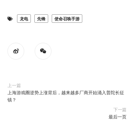
龙电
先锋
使命召唤手游
上一篇
上海游戏圈逆势上涨背后，越来越多厂商开始涌入普陀长征
镇？
下一篇
最后一页