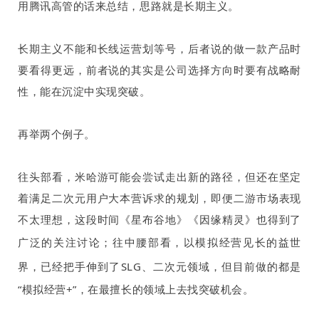
用腾讯高管的话来总结，思路就是长期主义。
长期主义不能和长线运营划等号，后者说的做一款产品时
要看得更远，前者说的其实是公司选择方向时要有战略耐
性，能在沉淀中实现突破。
再举两个例子。
往头部看，米哈游可能会尝试走出新的路径，但还在坚定
着满足二次元用户大本营诉求的规划，即便二游市场表现
不太理想，这段时间《星布谷地》《因缘精灵》也得到了
广泛的关注讨论；往中腰部看，以模拟经营
见长的
益世
界
，已经把
手伸到了
SLG
、二次元领域，但目前做的都是
“模拟经营
+
”，在最擅长的领域上去找突破机会。