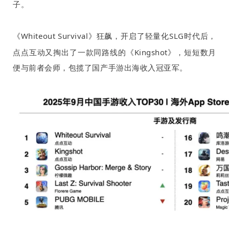
子。
《
Whiteout Survival
》
狂飙
，开启了轻量化
SLG
时代后，
点点互动又掏出了一款同路线的《
Kingshot
》，短短数月
便与前者会师，包揽了国产手游出海收入冠亚军。