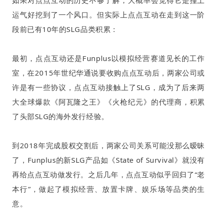
如果对点点互动的历史不够了解，大概率会觉得它是撞上
运气好挖到了一个风口。但实际上点点互动在走到这一阶
段前已有
10
年的
SLG
品类积累：
最初，点点互动还是
Funplus
以模拟经营赛道见长的工作
室，在
2015
年世纪华通说要收购点点互动后，两家公司或
许是有一些协议，点点互动接触上了
SLG
，成为了后来两
大全球爆款《阿瓦隆之王》《火枪纪元》的代理商，积累
了头部
SLG
的海外发行经验。
到
2018
年完成股权交割后，两家公司关系可能没那么暧昧
了，
Funplus
的新
SLG
产品如《
State of Survival
》就没有
再给点点互动做发行。之后几年，点点互动似乎回归了“老
本行”，做起了模拟经营、放置卡牌、娱乐场等品类的生
意。