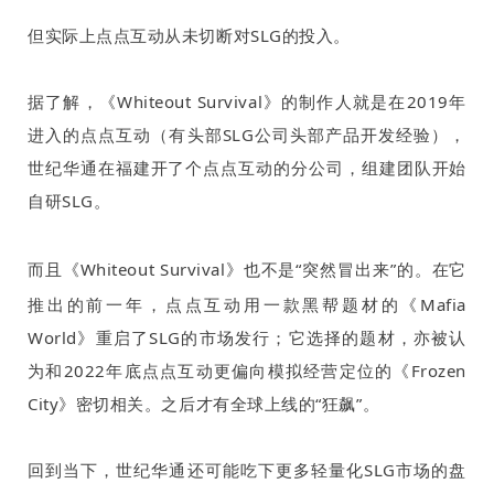
但实际上点点互动从未切断对
SLG
的投入。
据了解，《
Whiteout Survival
》的制作人就是在
2019
年
进入的点点互动（有头部
SLG
公司头部产品开发经验），
世纪华通在福建开了个点点互动的分公司，组建团队开始
自研
SLG
。
而且
《
Whiteout Survival
》
也不是“
突然冒出来”的。在它
推出的前一年，点点互动用一款黑帮题材的《
Mafia
World
》重启了
SLG
的市场发行；它选择的题材，亦被认
为和
2022
年底点点互动更偏向模拟经营定位的《
Frozen
City
》密切相关。之后才有全球上线的“狂飙”。
回到当下，世纪华通还可能吃下更多轻量化
SLG
市场的盘