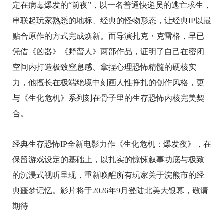
定在病毒爆发的“前夜”，以一名普通快递员的逃亡求生，
串联起玩家熟悉的地标、经典的怪物形态，让经典IP以最
贴合原作的方式完成焕新。而导演扎克・克雷格，早已
凭借《凶器》《野蛮人》两部作品，证明了自己在密闭
空间内打造极致窒息感、拿捏心理恐怖精髓的硬核实
力，他擅长在极端绝境中刻画人性挣扎的创作风格，更
与《生化危机》系列刻在骨子里的生存恐怖内核完美契
合。
经典生存恐怖IP全新电影力作《生化危机：爆发夜》，在
保留游戏设定的基础上，以扎实的惊悚叙事功底与极致
的沉浸式视听呈现，重新唤醒所有玩家关于浣熊市的经
典噩梦记忆。影片将于2026年9月登陆北美大银幕，敬请
期待