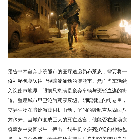
预告中奉命奔赴浣熊市的医疗速递员布莱恩，需要将一
份神秘包裹送往已经暗流涌动的浣熊市。然而当车辆驶
入浣熊市地界，眼前只剩满是废弃车辆与斑驳血迹的街
道。整座城市早已沦为死寂废墟。阴暗潮湿的街巷里，
变异生物在暗处游荡伺机而动，沉闷的嘶吼声从四面八
方传来。当城市变成巨大的死亡迷宫，他能否在这场惊
魂噩梦中突围求生，搏出一线生机？拼死护送的神秘包
裹，又是否会成为解开这场灾难背后真相的关键因素？