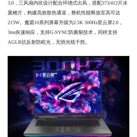
3.0，三风扇内吹设计配合环绕式出风，搭配373/412片冰
翼鳍片，构建高效散热通道，整机性能释放至高可达
215W。魔霸10系列屏幕升级为2.5K 300Hz星云屏2.0，
3ms疾速响应，支持G-SYNC防撕裂技术，同样支持
AGLR抗反射防眩光，无惧光线干扰。