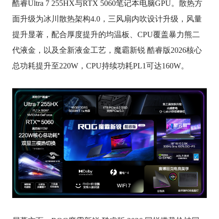
酷睿Ultra 7 255HX与RTX 5060笔记本电脑GPU。散热方
面升级为冰川散热架构4.0，三风扇内吹设计升级，风量
提升显著，配合厚度提升的均温板、CPU覆盖暴力熊二
代液金，以及全新液金工艺，魔霸新锐 酷睿版2026核心
总功耗提升至220W，CPU持续功耗PL1可达160W。